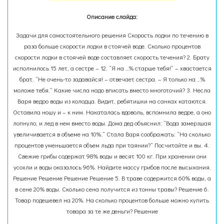
Описание слайда:
Задачи для самостоятельного решения Скорость лодки по течению в
раза больше скорости лодки в стоячей воде. Сколько процентов
скорости лодки в стоячей воде составляет скорость течения? 2. Брату
исполнилось 15 лет, а сестре – 12. “Я на …% старше тебя!” – хвастается
брат. “Не очень-то задавайся! – отвечает сестра. – Я только на …%
моложе тебя.” Какие числа надо вписать вместо многоточий? 3. Несла
Варя ведро воды из колодца. Видит, ребятишки на санках катаются.
Оставила ношу и – к ним. Накаталась вдоволь, вспомнила ведре, а оно
лопнуло, и лед в нем вместо воды. Дома дед объяснил: “Вода замерзшая
увеличивается в объеме на 10%.” Стала Варя соображать: “На сколько
процентов уменьшается объем льда при таянии?” Посчитайте и вы. 4.
Свежие грибы содержат 98% воды и весят 100 кг. При хранении они
усохли и воды оказалось 96%. Найдите массу грибов после высыхания.
Решение Решение Решение Решение 5. В траве содержится 60% воды, а
в сене 20% воды. Сколько сена получится из тонны травы? Решение 6.
Товар подешевел на 20%. На сколько процентов больше можно купить
товара за те же деньги? Решение