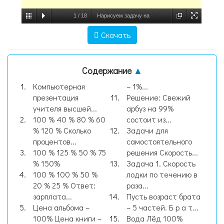
1
/
18
Нарисуем задачу на
проценты…., слайд №1
Скачать
Содержание
▲
Компьютерная
– 1%...
презентация
Решение: Свежий
учителя высшей...
арбуз на 99%
100 % 40 % 80 % 60
состоит из...
% 120 % Сколько
Задачи для
процентов...
самостоятельного
100 % 125 % 50 % 75
решения Скорость...
% 150%
Задача 1. Скорость
100 % 100 % 50 %
лодки по течению в
20 % 25 % Ответ:
раза...
зарплата...
Пусть возраст брата
Цена альбома –
– 5 частей. Б р а т...
100% Цена книги –
Вода Лёд 100%