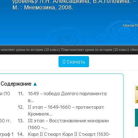
-конспект урока по истории (10 класс) План-конспект урока по истории (10 класс) «Ан
революция 1640-1660 гг.» (пар, слайд №1
Скачать
Содержание
▲
и (10
1649 – победа Долгого парламента
в...
II этап – 1649-1660 – протекторат
Кромвеля...
0 гг.
III этап – Восстановление монархии
(1660 –...
граф 1
Карл II Стюарт Карл II Стюарт (1630-