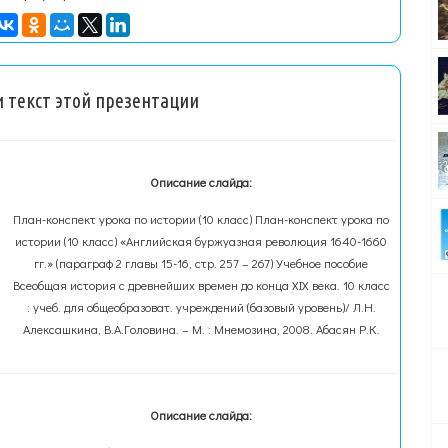
 текст этой презентации
Описание слайда:
План-конспект урока по истории (10 класс) План-конспект урока по
истории (10 класс) «Английская буржуазная революция 1640-1660
гг.» (параграф 2 главы 15-16, стр. 257 – 267) Учебное пособие
Всеобщая история с древнейших времен до конца XIX века. 10 класс
: учеб. для общеобразоват. учреждений (базовый уровень)/ Л.Н.
Алексашкина, В.А.Головина. – М. : Мнемозина, 2008. Абасян Р.К.
Описание слайда: