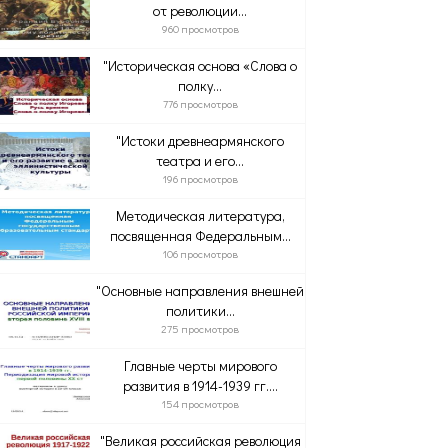
от революции...
960 просмотров
"Историческая основа «Слова о
полку...
776 просмотров
"Истоки древнеармянского
театра и его...
196 просмотров
Методическая литература,
посвященная Федеральным...
106 просмотров
"Основные направления внешней
политики...
275 просмотров
Главные черты мирового
развития в 1914-1939 гг....
154 просмотров
"Великая российская революция