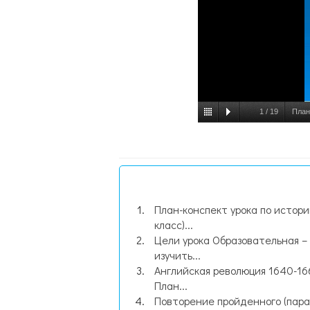
1
/
19
План
План-конспект урока по истори
класс)...
Цели урока Образовательная –
изучить...
Английская революция 1640-166
План...
Повторение пройденного (пара