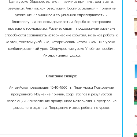
Цели урока Образовательная – изучить причины, ход, этапы,
результат Английской революции. Воспитательная – привитие
уважение к принципам социальной справедливости и
благополучия, основам демократии, борьбе за построение
правового государства. Развивающая – продолжение развитие
способности сравнивать исторические события, навыков работы с
картой, текстом учебника, историческим источником. Тип урока -
комбинированный урок. Оборудование урока Учебные пособия.
Интерактивная доска.
Описание слайда:
Английская революция 1640-1660 гг. План урока Повторение
пройденного. Изучение причин, хода, этапов и результатов
революции. Закрепление пройденного материала. Определение
домашнего задания. Подведение итогов работы на уроке.