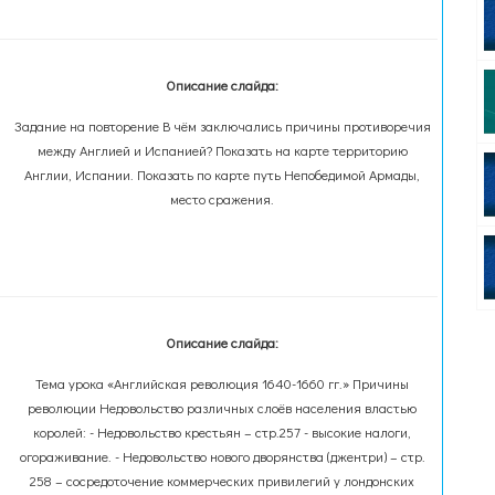
Описание слайда:
Задание на повторение В чём заключались причины противоречия
между Англией и Испанией? Показать на карте территорию
Англии, Испании. Показать по карте путь Непобедимой Армады,
место сражения.
Описание слайда:
Тема урока «Английская революция 1640-1660 гг.» Причины
революции Недовольство различных слоёв населения властью
королей: - Недовольство крестьян – стр.257 - высокие налоги,
огораживание. - Недовольство нового дворянства (джентри) – стр.
258 – сосредоточение коммерческих привилегий у лондонских