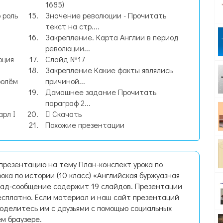
1685)
 роль
Значение революции - Прочитать
текст на стр....
Закрепление. Карта Англии в период
революции...
юция
Слайд №17
Закрепление Какие факты являлись
ролём
причиной...
Домашнее задание Прочитать
параграф 2...
арл I
Скачать
Похожие презентации
презентацию на тему План-конспект урока по
рока по истории (10 класс) «Английская буржуазная
клад-сообщение содержит 19 слайдов. Презентации
есплатно. Если материал и наш сайт презентаций
поделитесь им с друзьями с помощью социальных
ем браузере.