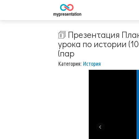
🗊 Презентация План
урока по истории (1
(пар
Категория:
История