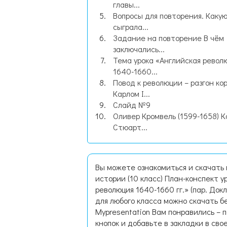
главы...
Вопросы для повторения. Какую
сыграла...
Задание на повторение В чём
заключались...
Тема урока «Английская револ
1640-1660...
Повод к революции – разгон ко
Карлом I...
Слайд №9
Оливер Кромвель (1599-1658) К
Стюарт...
Вы можете ознакомиться и скачать 
истории (10 класс) План-конспект у
революция 1640-1660 гг.» (пар. До
для любого класса можно скачать б
Mypresentation Вам понравились – 
кнопок и добавьте в закладки в сво