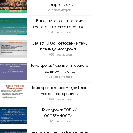
Нидерландах...
226 просмотров
Выполните тесты по теме
«Нововавилонское царство»...
184 просмотров
ПЛАН УРОКА: Повторение темы
предыдущего урока...
1 988 просмотров
Тема урока: Жизнь египетского
вельможи План...
1 059 просмотров
Тема урока: «Пирамида» План
урока: Повторение...
1 070 просмотров
Тема урока: РОЛЬ И
ОСОБЕННОСТИ...
196 просмотров
Тема урока: География религий