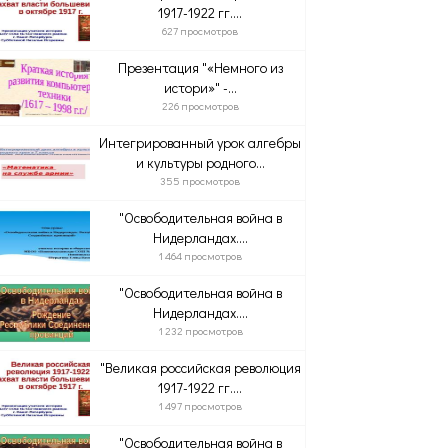
1917-1922 гг....
627 просмотров
Презентация "«Немного из
истори»" -...
226 просмотров
Интегрированный урок алгебры
и культуры родного...
355 просмотров
"Освободительная война в
Нидерландах....
1 464 просмотров
"Освободительная война в
Нидерландах....
1 232 просмотров
"Великая российская революция
1917-1922 гг....
1 497 просмотров
"Освободительная война в