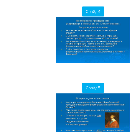
Слайд 4
Слайд 5