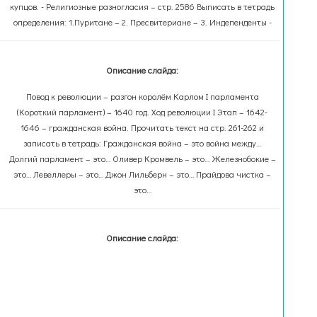
купцов. - Религиозные разногласия – стр. 2586 Выписать в тетрадь
определения: 1.Пуритане – 2. Пресвитериане – 3. Индепенденты -
Описание слайда:
Повод к революции – разгон королём Карлом I парламента
(Короткий парламент) – 1640 год. Ход революции I Этап – 1642-
1646 – гражданская война. Прочитать текст на стр. 261-262 и
записать в тетрадь: Гражданская война – это война между…
Долгий парламент – это… Оливер Кромвель – это… Железнобокие –
это… Левеллеры – это… Джон Лильберн – это… Прайдова чистка –
это…
Описание слайда: