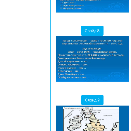
Слайд 8
Слайд 9