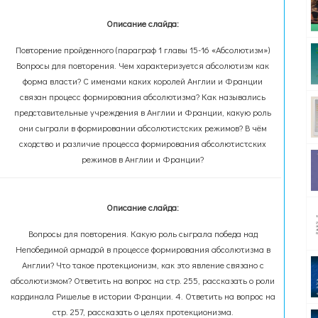
Описание слайда:
Повторение пройденного (параграф 1 главы 15-16 «Абсолютизм»)
Вопросы для повторения. Чем характеризуется абсолютизм как
форма власти? С именами каких королей Англии и Франции
связан процесс формирования абсолютизма? Как назывались
представительные учреждения в Англии и Франции, какую роль
они сыграли в формировании абсолютистских режимов? В чём
сходство и различие процесса формирования абсолютистских
режимов в Англии и Франции?
Описание слайда:
Вопросы для повторения. Какую роль сыграла победа над
Непобедимой армадой в процессе формирования абсолютизма в
Англии? Что такое протекционизм, как это явление связано с
абсолютизмом? Ответить на вопрос на стр. 255, рассказать о роли
кардинала Ришелье в истории Франции. 4. Ответить на вопрос на
стр. 257, рассказать о целях протекционизма.