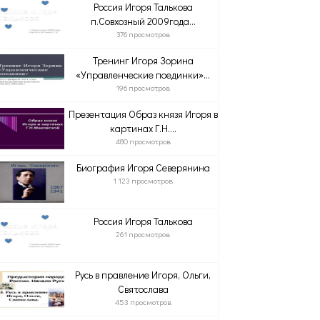
Россия Игоря Талькова
п.Совхозный 2009года...
376 просмотров
Тренинг Игоря Зорина
«Управленческие поединки»...
196 просмотров
Презентация Образ князя Игоря в
картинах Г.Н....
480 просмотров
Биография Игоря Северянина
1 123 просмотров
Россия Игоря Талькова
261 просмотров
Русь в правление Игоря, Ольги,
Святослава
453 просмотров