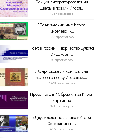
Секция литературоведения
Цветы в поэзии Игоря...
471 просмотров
"Поэтический мир Игоря
Киселёва" -...
322 просмотров
Поэт в России… Творчество Булата
Окуджавы,...
30 просмотров
Жанр. Сюжет и композиция
«Слова о полку Игореве»....
1 413 просмотров
Презентация "Образ князя Игоря
в картинах...
371 просмотров
«Двусмысленная слава» Игоря
Северянина -...
667 просмотров