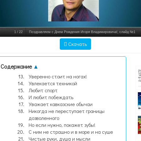
1
/
22
Поздравляем с Днем Рождения Игоря Владимировича!, слайд №1
Скачать
Содержание
▲
Уверенно стоит на ногах!
Увлекается техникой
Любит спорт
И любит побеждать
Уважает кавказские обычаи
Никогда не переступает границы
дозволенного
Но если нужно, покажет зубы!
С ним не страшно и в море и на суше
Чистые руки, душа и мысли