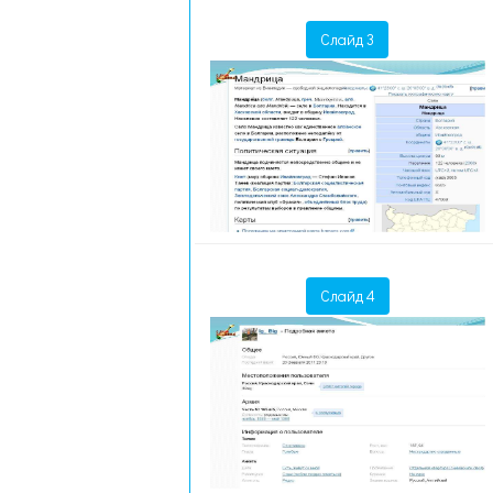
Слайд 3
Слайд 4