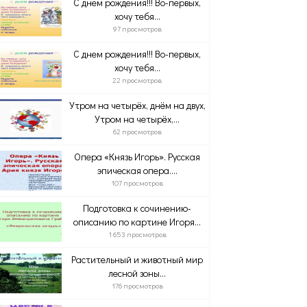
С днем рождения!!! Во-первых,
хочу тебя...
97 просмотров
С днем рождения!!! Во-первых,
хочу тебя...
22 просмотров
Утром на четырёх, днём на двух,
Утром на четырёх,...
62 просмотров
Опера «Князь Игорь». Русская
эпическая опера....
107 просмотров
Подготовка к сочинению-
описанию по картине Игоря...
1 653 просмотров
Растительный и животный мир
лесной зоны...
176 просмотров