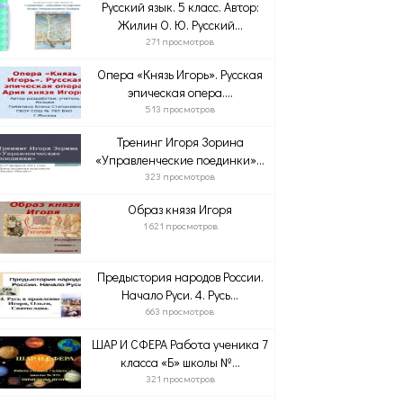
Русский язык. 5 класс. Автор:
Жилин О. Ю. Русский...
271 просмотров
Опера «Князь Игорь». Русская
эпическая опера....
513 просмотров
Тренинг Игоря Зорина
«Управленческие поединки»...
323 просмотров
Образ князя Игоря
1 621 просмотров
Предыстория народов России.
Начало Руси. 4. Русь...
663 просмотров
ШАР И СФЕРА Работа ученика 7
класса «Б» школы №...
321 просмотров