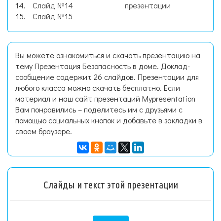
Слайд №14
презентации
Слайд №15
Вы можете ознакомиться и скачать презентацию на
тему Презентация Безопасность в доме. Доклад-
сообщение содержит 26 слайдов. Презентации для
любого класса можно скачать бесплатно. Если
материал и наш сайт презентаций Mypresentation
Вам понравились – поделитесь им с друзьями с
помощью социальных кнопок и добавьте в закладки в
своем браузере.
Слайды и текст этой презентации