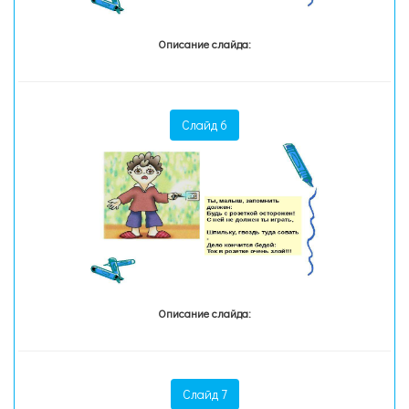
Описание слайда:
Слайд 6
Описание слайда:
Слайд 7