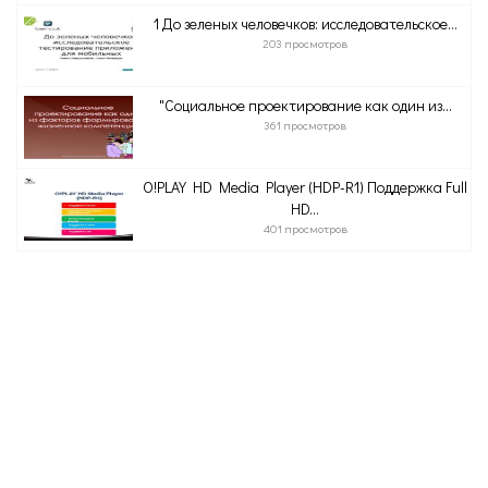
1 До зеленых человечков: исследовательское...
203 просмотров
"Социальное проектирование как один из...
361 просмотров
O!PLAY HD Media Player (HDP-R1) Поддержка Full
HD...
401 просмотров