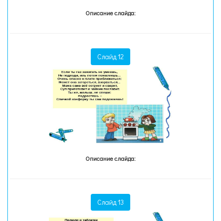
Описание слайда:
Слайд 12
Описание слайда:
Слайд 13