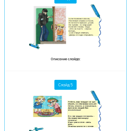
Описание слайда:
Слайд 5