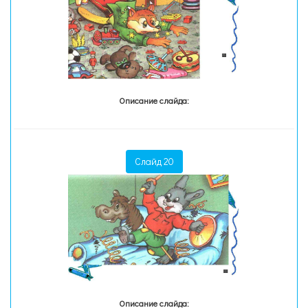
Описание слайда:
Слайд 20
Описание слайда: