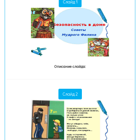
Слайд 1
Описание слайда:
Слайд 2