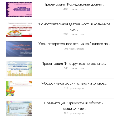
Презентация "Исследование уровня...
403 просмотров
"Самостоятельная деятельность школьников
как...
203 просмотров
"Урок литературного чтения во 2 классе по...
768 просмотров
Презентация "Инструктаж по технике...
541 просмотров
"«Создание ситуации успеха» итоговое...
317 просмотров
Презентация "Причастный оборот и
придаточные...
196 просмотров