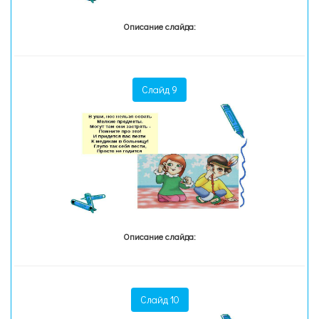
Описание слайда:
Слайд 9
Описание слайда:
Слайд 10