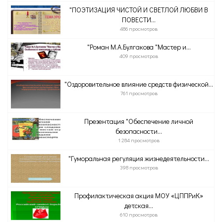
"ПОЭТИЗАЦИЯ ЧИСТОЙ И СВЕТЛОЙ ЛЮБВИ В
ПОВЕСТИ...
486 просмотров
"Роман М.А.Булгакова "Мастер и...
409 просмотров
"Оздоровительное влияние средств физической...
761 просмотров
Презентация "Обеспечение личной
безопасности...
1 284 просмотров
"Гуморальная регуляция жизнедеятельности...
398 просмотров
Профилактическая акция МОУ «ЦППРиК»
детская...
610 просмотров