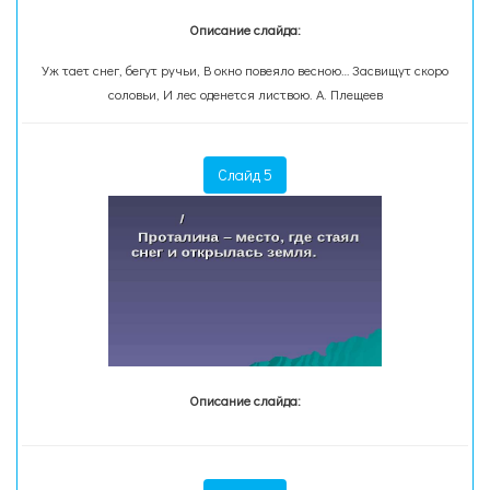
Описание слайда:
Уж тает снег, бегут ручьи, В окно повеяло весною… Засвищут скоро
соловьи, И лес оденется листвою. А. Плещеев
Слайд 5
Описание слайда: