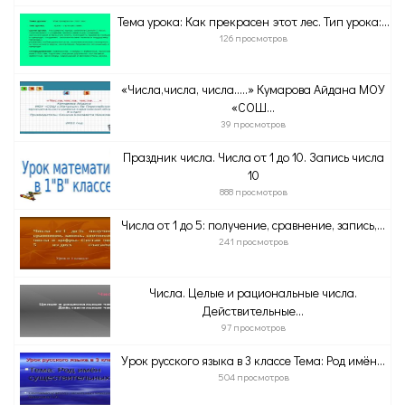
Тема урока: Как прекрасен этот лес. Тип урока:...
126 просмотров
«Числа,числа, числа…..» Кумарова Айдана МОУ
«СОШ...
39 просмотров
Праздник числа. Числа от 1 до 10. Запись числа
10
888 просмотров
Числа от 1 до 5: получение, сравнение, запись,...
241 просмотров
Числа. Целые и рациональные числа.
Действительные...
97 просмотров
Урок русского языка в 3 классе Тема: Род имён...
504 просмотров