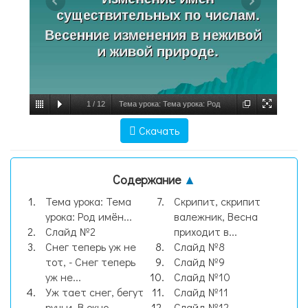
1
/
12
Тема урока: Тема урока: Род
имён существительных. Изменение имён
Скачать
существительных по числам. Весенние
изменения в неживой и живой, слайд №1
Содержание
▲
Тема урока: Тема
Скрипит, скрипит
урока: Род имён...
валежник, Весна
Слайд №2
приходит в...
Снег теперь уж не
Слайд №8
тот, - Снег теперь
Слайд №9
уж не...
Слайд №10
Уж тает снег, бегут
Слайд №11
ручьи, В окно
Слайд №12