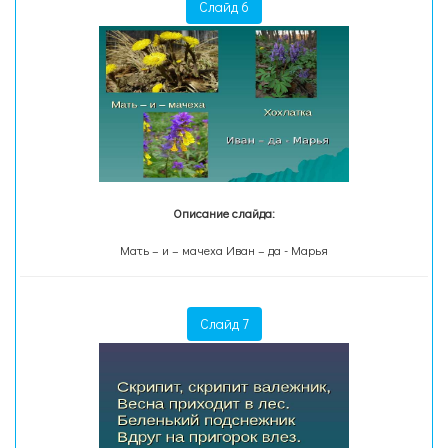
Слайд 6
Описание слайда:
Мать – и – мачеха Иван – да - Марья
Слайд 7