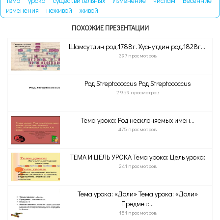
Тема
урока
существительных
Изменение
числам
Весенние
изменения
неживой
живой
ПОХОЖИЕ ПРЕЗЕНТАЦИИ
Шамсутдин род.1788г. Хуснутдин род.1828г....
397 просмотров
Род Streptococcus Род Streptococcus
2 959 просмотров
Тема урока: Род несклоняемых имен...
475 просмотров
ТЕМА И ЦЕЛЬ УРОКА Тема урока: Цель урока:
241 просмотров
Тема урока: «Доли» Тема урока: «Доли»
Предмет:...
151 просмотров