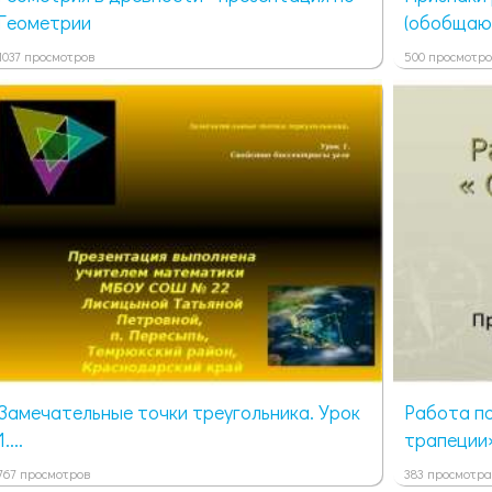
Геометрии
(обобщающ
1037 просмотров
500 просмотро
Замечательные точки треугольника. Урок
Работа по
1....
трапеции»
767 просмотров
383 просмотра