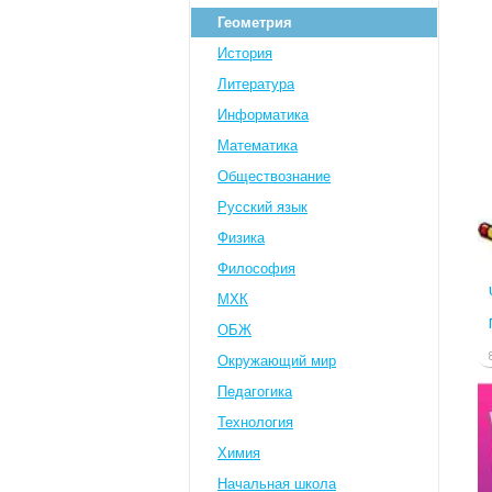
Геометрия
История
Литература
Информатика
Математика
Обществознание
Русский язык
Физика
Философия
МХК
ОБЖ
Окружающий мир
Педагогика
Технология
Химия
Начальная школа