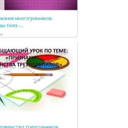
вание многогранников.
ы тела -...
ов
равенства треугольников