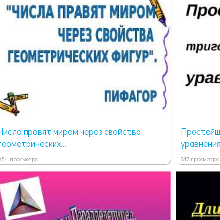
Числа правят миром через свойства
Простейш
геометрических...
уравнения
854 просмотра
817 просмотро