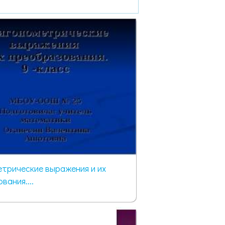
трические выражения и их
вания....