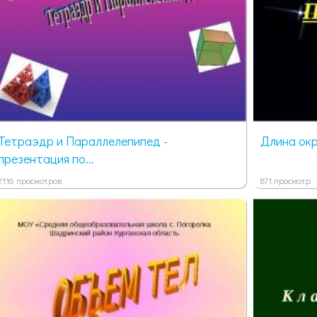
Тетраэдр и Параллелепипед -
Длина окр
презентация по...
2116 просмотров
871 просмотр