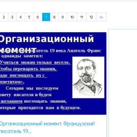
2
3
4
5
6
7
8
9
10
11
12
>>
Организационный момент Французский
писатель 19...