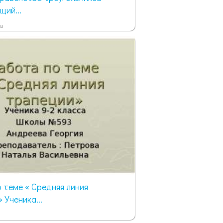
ий...
в
 теме « Средняя линия
 Ученика...