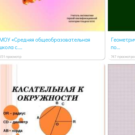
МОУ «Средняя общеобразовательная
Геометрич
школа с....
по...
651 просмотр
747 просмотро