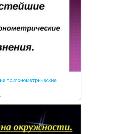
ие тригонометрические
.
в