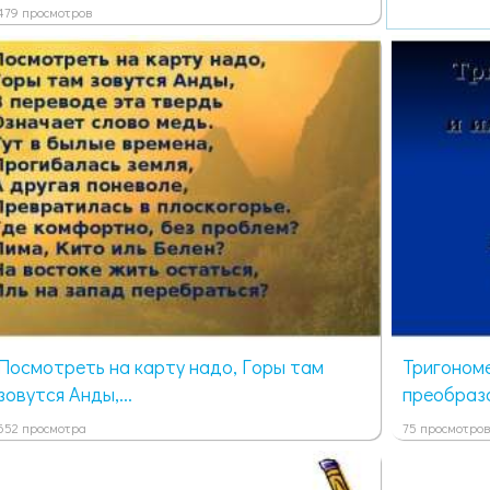
479 просмотров
Посмотреть на карту надо, Горы там
Тригономе
зовутся Анды,...
преобразо
652 просмотра
75 просмотров