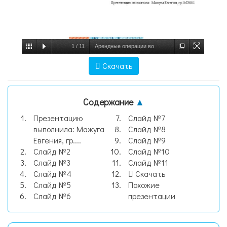
1
/
11
Арендные операции во
внешнеэкономической деятельности,
Скачать
слайд №1
Содержание
▲
Презентацию
Слайд №7
выполнила: Мажуга
Слайд №8
Евгения, гр....
Слайд №9
Слайд №2
Слайд №10
Слайд №3
Слайд №11
Слайд №4
Скачать
Слайд №5
Похожие
Слайд №6
презентации