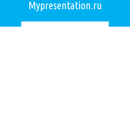
Mypresentation.ru
Загрузить презентацию
ОБРАТНАЯ СВЯЗЬ
Если не удалось найти презентацию, то Вы можете заказать её на
нашем сайте. Мы постараемся найти нужную Вам презентацию в