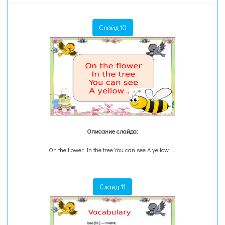
Слайд 10
Описание слайда:
On the flower In the tree You can see A yellow …..
Слайд 11