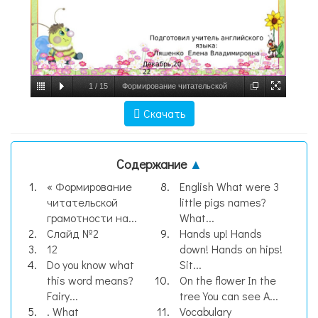
1
/
15
Формирование читательской
грамотности на уроках английского языка
Скачать
по английским сказкам, слайд №1
Содержание
▲
« Формирование
English What were 3
читательской
little pigs names?
грамотности на...
What...
Слайд №2
Hands up! Hands
12
down! Hands on hips!
Do you know what
Sit...
this word means?
On the flower In the
Fairy...
tree You can see A...
. What
Vocabulary