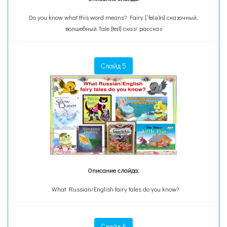
Do you know what this word means? Fairy [ˈfe(ə)rɪ] сказочный,
волшебный Tale [teɪl] сказ/ рассказ
Слайд 5
Описание слайда:
. What Russian/English fairy tales do you know?
Слайд 6