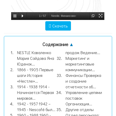
1
/
57
Nestle. Финансово-
экономическая деятельность, слайд №1
Скачать
Содержание
▲
NESTLE Коваленко
продаж Ведение...
Мария Сойдова Яна
Маркетинг и
Юденок...
маркетинговые
1866 - 1905 Первые
коммуникации...
шаги История
Финансы Проверка
«Нестле»...
и создание
1914 - 1938 1914 -
отчетности об...
Начинается Первая
Управление цепями
мировая...
поставок
1942 - 1957 1942 –
Организация...
1945 - Nescafé был...
Другие отделы
1960 - 1988 1960 -
Отдел персонала;