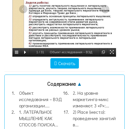
1
/
31
Объект исследования – ВЭД
организации. Объект исследования – ВЭД
Скачать
организации. Предмет исследования –
латеральный маркетин, слайд №1
Содержание
▲
Объект
2. На уровне
исследования – ВЭД
маркетинга-микс
организации....
изменяют 3 «Р»:...
1. ЛАТЕРАЛЬНОЕ
2) Place (место):
МЫШЛЕНИЕ КАК
проведение занятий
СПОСОБ ПОИСКА...
в...