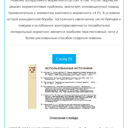
Новизна латерального маркетинга состоит в том, что он творчески
решает маркетинговые проблемы, реализует инновационный подход
применительно к элементам комплекса маркетинга «4 Р». В условиях
острой конкурентной борьбы, постоянного увеличения числа брендов и
товаров и ослабления заинтересованности потребителей
латеральный маркетинг является наиболее перспективный, хотя и
более рискованным способом создания новинок.
Слайд 29
Описание слайда: