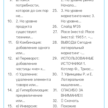
потребности,
Начало...
которая до сих пор
3. На уровне
не...
маркетинга-микс 3.
2. На уровне
На уровне...
продукта
Слайд №26
существуют
Place (место): Place
техники...
(место): 1965 г. –...
б) Комбинация:
ВЫВОДЫ Сегодня
добавление одного
латеральный
или...
маркетинг -...
в) Переворот:
ИСПОЛЬЗОВАННЫЕ
добавление
ИСТОЧНИКИ 1.
частицы «не» к...
Котлер Ф., Триас...
г) Удаление:
7. Уфимцевы Р. и Е.
удаление элемента
Латеральное
товара или...
мышление...
д) Гиперболизация:
СПАСИБО ЗА
преувеличение
ВНИМАНИЕ!!!
или...
Скачать
е) Инверсия:
Похожие