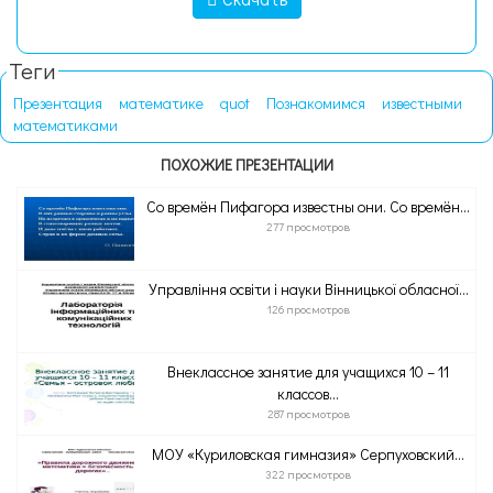
Теги
Презентация
математике
quot
Познакомимся
известными
математиками
ПОХОЖИЕ ПРЕЗЕНТАЦИИ
Со времён Пифагора известны они. Со времён...
277 просмотров
Управління освіти і науки Вінницької обласної...
126 просмотров
Внеклассное занятие для учащихся 10 – 11
классов...
287 просмотров
МОУ «Куриловская гимназия» Серпуховский...
322 просмотров