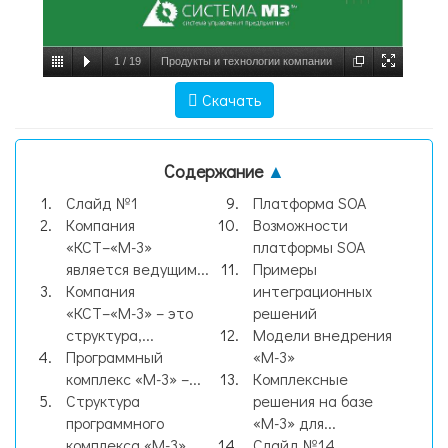
1
/
19
Продукты и технологии компании
«КСТ–«М-3», слайд №1
Скачать
Содержание
▲
Слайд №1
Платформа SOA
Компания
Возможности
«КСТ–«М-3»
платформы SOA
является ведущим...
Примеры
Компания
интеграционных
«КСТ–«М-3» – это
решений
структура,...
Модели внедрения
Программный
«М-3»
комплекс «М-3» –...
Комплексные
Структура
решения на базе
программного
«М-3» для...
комплекса «M-3»
Слайд №14