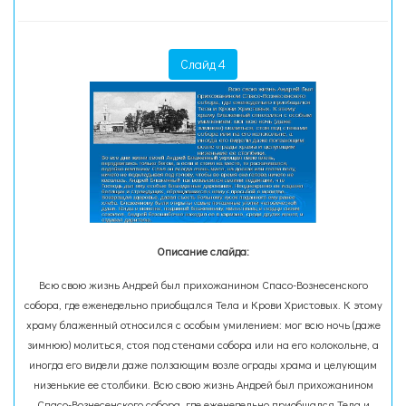
Слайд 4
Описание слайда:
Всю свою жизнь Андрей был прихожанином Спасо-Вознесенского
собора, где еженедельно приобщался Тела и Крови Христовых. К этому
храму блаженный относился с особым умилением: мог всю ночь (даже
зимнюю) молиться, стоя под стенами собора или на его колокольне, а
иногда его видели даже ползающим возле ограды храма и целующим
низенькие ее столбики. Всю свою жизнь Андрей был прихожанином
Спасо-Вознесенского собора, где еженедельно приобщался Тела и