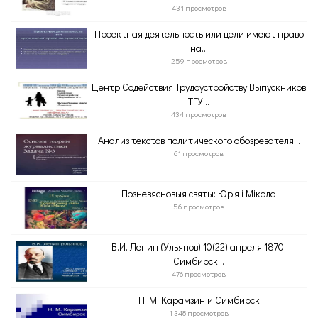
431 просмотров
Проектная деятельность или цели имеют право
на...
259 просмотров
Центр Содействия Трудоустройству Выпускников
ТГУ...
434 просмотров
Анализ текстов политического обозревателя...
61 просмотров
Позневясновыя святы: Юр’я і Мікола
56 просмотров
В.И. Ленин (Ульянов) 10(22) апреля 1870,
Симбирск...
476 просмотров
Н. М. Карамзин и Симбирск
1 348 просмотров