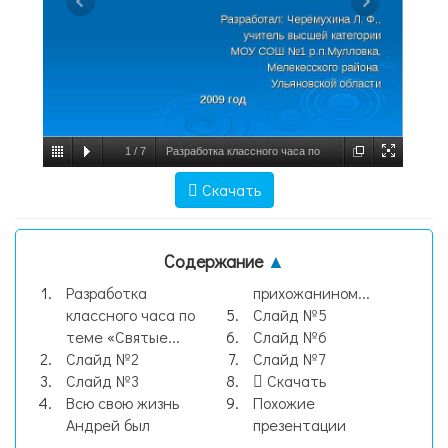
1
/
7
Разработка классного часа по
теме «Святые заступники Руси, земли
Скачать
Симбирской». Разработал: Черёмухина Л.
Ф., учитель высшей категор, слайд №1
Содержание
▲
Разработка
прихожанином...
классного часа по
Слайд №5
теме «Святые...
Слайд №6
Слайд №2
Слайд №7
Слайд №3
Скачать
Всю свою жизнь
Похожие
Андрей был
презентации