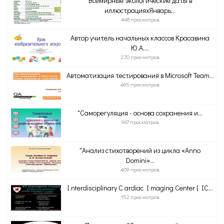
Всемирные экологические даты в
иллюстрацияхЯнварь...
448 просмотров
Автор учитель начальных классов Красавина
Ю.А....
270 просмотров
Автоматизация тестирования в Microsoft Team...
465 просмотров
"Саморегуляция - основа сохранения и...
967 просмотров
"Анализ стихотворений из цикла «Anno
Domini»...
409 просмотров
I nterdisciplinary C ardiac I maging Center [ IC...
152 просмотров