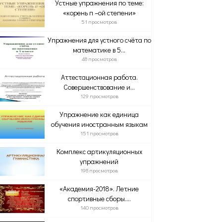
Устные упражнения по теме:
«корень п –ой степени»
51 просмотров
Упражнения для устного счёта по
математике в 5...
48 просмотров
Аттестационная работа.
Совершенствование и...
129 просмотров
Упражнение как единица
обучения иностранным языкам
151 просмотров
Комплекс артикуляционных
упражнений
198 просмотров
«Академия-2018». Летние
спортивные сборы....
140 просмотров