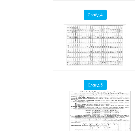
Слайд 4
Слайд 5