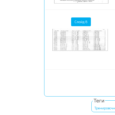
Слайд 8
Теги
Тренировоч