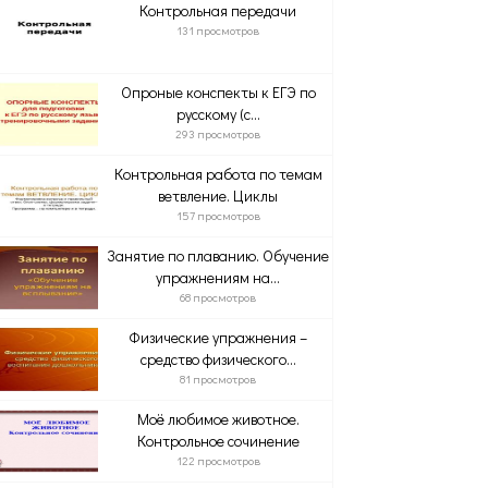
Контрольная передачи
131 просмотров
Опроные конспекты к ЕГЭ по
русскому (с...
293 просмотров
Контрольная работа по темам
ветвление. Циклы
157 просмотров
Занятие по плаванию. Обучение
упражнениям на...
68 просмотров
Физические упражнения –
средство физического...
81 просмотров
Моё любимое животное.
Контрольное сочинение
122 просмотров