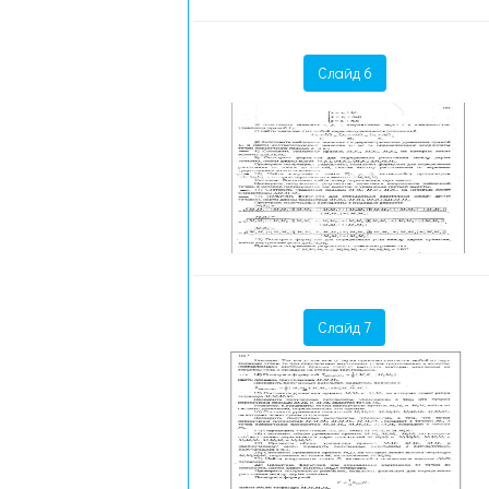
Слайд 6
Слайд 7