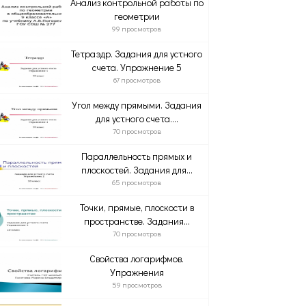
Анализ контрольной работы по
геометрии
99 просмотров
Тетраэдр. Задания для устного
счета. Упражнение 5
67 просмотров
Угол между прямыми. Задания
для устного счета....
70 просмотров
Параллельность прямых и
плоскостей. Задания для...
65 просмотров
Точки, прямые, плоскости в
пространстве. Задания...
70 просмотров
Свойства логарифмов.
Упражнения
59 просмотров