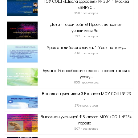
ГОУ СОШ «Школа здоровья» № 384 г. Москва
«ВИРУС...
358 просмотров
Дети - герои войны! Проект выполнен
учащимися 9а...
397 просмотров
Урок английского языка. 1. Урок на тему...
419 просмотров
Бумага. Разнообразие техник - презентация к
уроку...
855 просмотров
Выполнен учеником 3 Б класса МОУ СОШ № 23
г....
276 просмотров
Выполнен ученицей 11Б класса МОУ «СОШ№23»
города...
507 просмотров