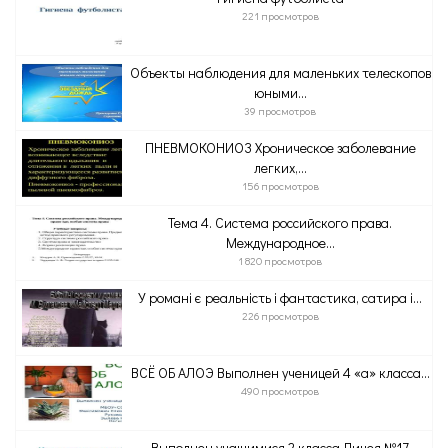
221 просмотров
Объекты наблюдения для маленьких телескопов
юными...
39 просмотров
ПНЕВМОКОНИОЗ Хроническое заболевание
легких,...
156 просмотров
Тема 4. Система российского права.
Международное...
1 820 просмотров
У романі є реальність і фантастика, сатира і...
226 просмотров
ВСЁ ОБ АЛОЭ Выполнен ученицей 4 «а» класса...
490 просмотров
Выполнен учащимися 2 класса Лицея №17