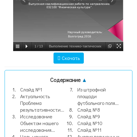
1
/
13
Выполнение технико-тактических
действий атакующего характера юными и
Скачать
квалифицированными футболистами,
слайд №1
Содержание
▲
Слайд №1
Из штрафной
Актуальность
площади
Проблема
футбольного поля...
результативности...
Слайд №8
Исследование
Слайд №9
Объектом нашего
Слайд №10
исследования...
Слайд №11
Цель нашего
Анализ полученных