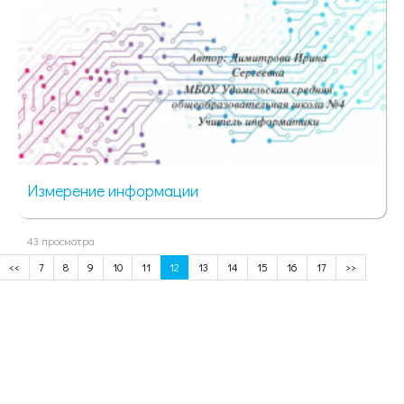
Измерение информации
43 просмотра
<<
7
8
9
10
11
12
13
14
15
16
17
>>