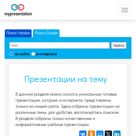
Перек
меню
Поиск Yandex
Поиск Google
на сайте
в интернете
Презентации на тему
Наши презентации,
В данном разделе можно скачать уникальные готовые
страница 12
презентации, которые, в интернете, представлены
только на нашем сайте. Здесь собраны презентации на
различные темы, для удобства, воспользуйтесь поиском.
В разделе собраны только качественные и
информативные учебные презентации.