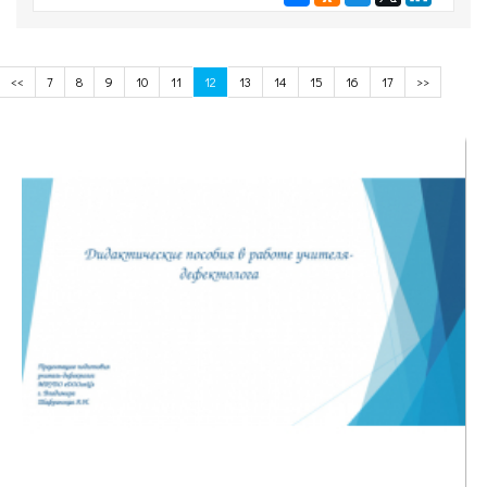
<<
7
8
9
10
11
12
13
14
15
16
17
>>