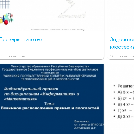
Проверка гипотез
Задача к
кластери
105 просмотров
125 просмотро