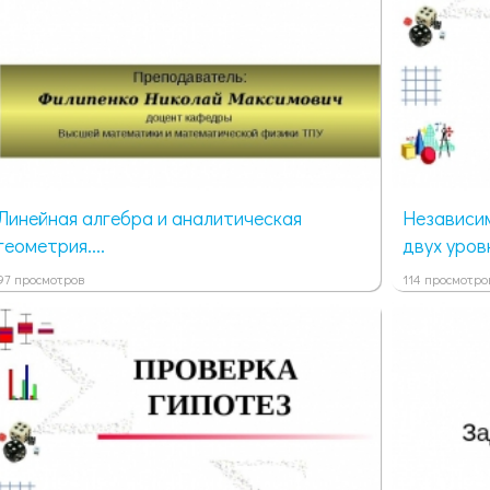
Линейная алгебра и аналитическая
Независи
геометрия....
двух уров
97 просмотров
114 просмотро