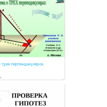
 трех перпендикулярах
в