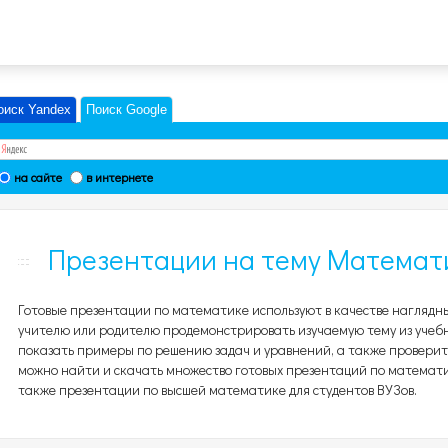
оиск Yandex
Поиск Google
на сайте
в интернете
Презентации на тему Математи
Готовые презентации по математике используют в качестве наглядн
учителю или родителю продемонстрировать изучаемую тему из учебн
показать примеры по решению задач и уравнений, а также проверить
можно найти и скачать множество готовых презентаций по математике 
также презентации по высшей математике для студентов ВУЗов.