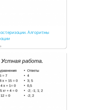
ластеризации. Алгоритмы
зации
в