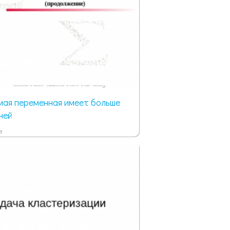
мая переменная имеет больше
ней
в