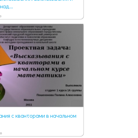
над...
в
ния с кванторами в начальном
в