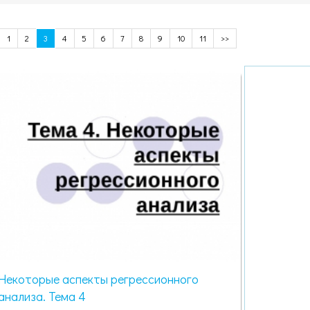
1
2
3
4
5
6
7
8
9
10
11
>>
Некоторые аспекты регрессионного
анализа. Тема 4