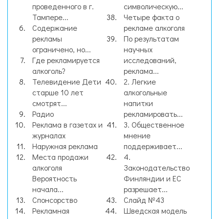
проведенного в г.
символическую...
Тампере...
Четыре факта о
Содержание
рекламе алкоголя
рекламы
По результатам
ограничено, но...
научных
Где рекламируется
исследований,
алкоголь?
реклама...
Телевидение Дети
2. Легкие
старше 10 лет
алкогольные
смотрят...
напитки
Радио
рекламировать...
Реклама в газетах и
3. Общественное
журналах
мнение
Наружная реклама
поддерживает...
Места продажи
4.
алкоголя
Законодательство
Вероятность
Финляндии и ЕС
начала...
разрешает...
Спонсорство
Слайд №43
Рекламная
Шведская модель