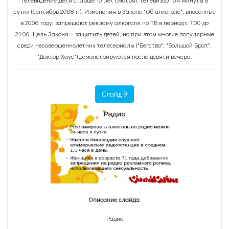
Телевидение Дети старше 10 лет смотрят телевизор 164 минуты в
сутки (сентябрь 2008 г.). Изменения в Законе "Об алкоголе", внесенные
в 2006 году, запрещают рекламу алкоголя по ТВ в период с 7.00 до
21.00. Цель Закона – защитить детей, но при этом многие популярные
среди несовершеннолетних телесериалы ("Бегство", "Большой Брат",
"Доктор Хаус") демонстрируются после девяти вечера.
Слайд 9
Описание слайда:
Радио