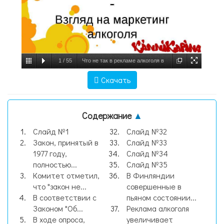
1
/
55
Что не так в рекламе алкоголя в
Финляндии? - Взгляд на маркетинг
Скачать
алкоголя. - презентация, слайд №1
Содержание
▲
Слайд №1
Слайд №32
Закон, принятый в
Слайд №33
1977 году,
Слайд №34
полностью...
Слайд №35
Комитет отметил,
В Финляндии
что "закон не...
совершенные в
В соответствии с
пьяном состоянии...
Законом "Об...
Реклама алкоголя
В ходе опроса,
увеличивает