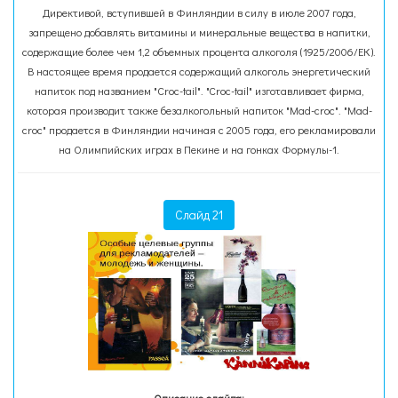
Директивой, вступившей в Финляндии в силу в июле 2007 года,
запрещено добавлять витамины и минеральные вещества в напитки,
содержащие более чем 1,2 объемных процента алкоголя (1925/2006/ЕК).
В настоящее время продается содержащий алкоголь энергетический
напиток под названием "Croc-tail". "Croc-tail" изготавливает фирма,
которая производит также безалкогольный напиток "Mad-croc". "Mad-
croc" продается в Финляндии начиная с 2005 года, его рекламировали
на Олимпийских играх в Пекине и на гонках Формулы-1.
Слайд 21