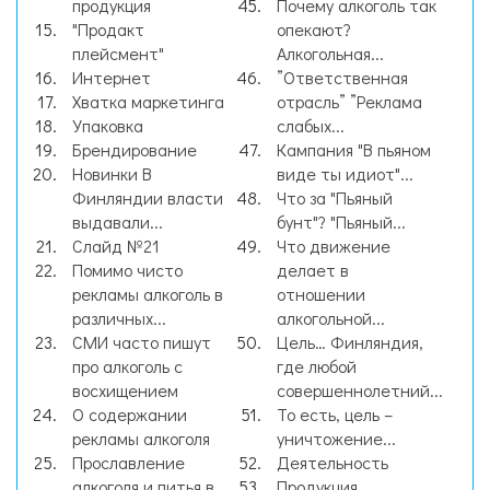
продукция
Почему алкоголь так
"Продакт
опекают?
плейсмент"
Алкогольная...
Интернет
”Ответственная
Хватка маркетинга
отрасль” ”Реклама
Упаковка
слабых...
Брендирование
Кампания "В пьяном
Новинки В
виде ты идиот"...
Финляндии власти
Что за "Пьяный
выдавали...
бунт"? "Пьяный...
Слайд №21
Что движение
Помимо чисто
делает в
рекламы алкоголь в
отношении
различных...
алкогольной...
СМИ часто пишут
Цель… Финляндия,
про алкоголь с
где любой
восхищением
совершеннолетний...
О содержании
То есть, цель –
рекламы алкоголя
уничтожение...
Прославление
Деятельность
алкоголя и питья в
Продукция