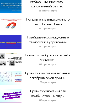
Амброзія полинолиста –
карантинний бур'ян...
384 просмотров
Направление индукционного
тока. Правило Ленца
60 просмотров
Новейшие информационные
технологии в управлении
98 просмотров
Новые типы обратных связей в
системах...
89 просмотров
Правило вычисления значения
алгебраической суммы...
87 просмотров
Правило умножения для
комбинаторных задач
86 просмотров