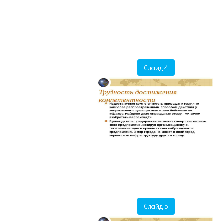
Слайд 4
Слайд 5