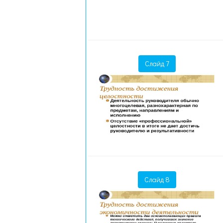
Слайд 7
Слайд 8