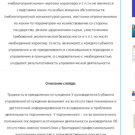
«неблагоприятными» чертами характера и т.п.) и не являются
следствием каких-то особых внешних обстоятельств
(неблагоприятной конъюнктурой рынка, жесткими ограничениями
по каким-то параметрам на хозяйствование со стороны
государства, резким удорожанием сырья, ужесточением
требований экологической безопасности и т.п.), но носят
необходимый характер, то есть, возникают у каждого субъекта
управления и не преодолеваются сложившимися подходами к
управлению в принципе, а следовательно с необходимостью
ухудшают результативность управленческой деятельности.
Описание слайда:
Трудность в преодолении отчуждения У руководителя (субъекта
управления) отчуждение возникает из-за отсутствия понимания и
достаточной информированности в содержании и проблемах
деятельности подчиненных. У подчиненного – из-за аналогичного
положения последнего в отношении деятельности руководителя Об
отсутствии именно такого (как у бригадира) профессионального
«ощущения» единства с производственным процессом