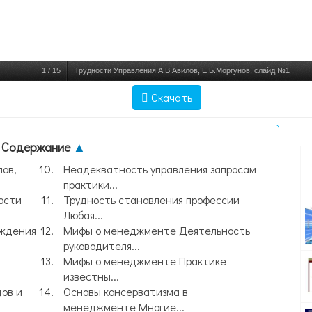
1
/
15
Трудности Управления А.В.Авилов, Е.Б.Моргунов, слайд №1
Скачать
Содержание
▲
лов,
Неадекватность управления запросам
практики...
ости
Трудность становления профессии
Любая...
уждения
Мифы о менеджменте Деятельность
руководителя...
Мифы о менеджменте Практике
известны...
ов и
Основы консерватизма в
менеджменте Многие...