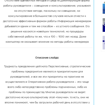
Отсутствие адекватных методов и средств Доминирующие формы
работы руководителя – совещание и консультирование, указывают
на отсутствие метода, поскольку ни совещание, ни
консультирование в большинстве случаев нельзя отнести к
достаточно эффективным формам работы Информация менеджером
добывается одним и тем же способом – из устного сообщения. Его
решения касаются новейших технологий, но процедуры
собственной работы те же, что и 100 – 1000 лет назад. Даже
компьютер не оказывает влияние на методы работы менеджера
Описание слайда:
Трудность преодоления цейтнота Перспективные, стратегические
проблемы предприятия являются приоритетными для
руководителей, и все же эти приоритеты на практике не
осуществляются Оперативная работа руководителя – это чаще
всего либо непосредственно проблемы подчиненных, либо их
проблемы по преимуществу Многие руководители не видят
достаточно ясную альтернативу этой «текучке», то есть, они не
вполне понимают, чем бы загрузили рабочий день в отсутствии у