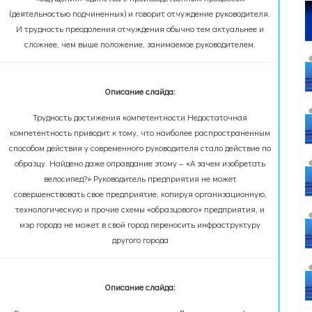
(деятельностью подчиненных) и говорит отчуждение руководителя.
И трудность преодоления отчуждения обычно тем актуальнее и
сложнее, чем выше положение, занимаемое руководителем.
Описание слайда:
Трудность достижения компетентности Недостаточная
компетентность приводит к тому, что наиболее распространенным
способом действия у современного руководителя стало действие по
образцу. Найдено даже оправдание этому – «А зачем изобретать
велосипед?» Руководитель предприятия не может
совершенствовать свое предприятие, копируя организационную,
технологическую и прочие схемы «образцового» предприятия, и
мэр города не может в свой город переносить инфраструктуру
другого города
Описание слайда: