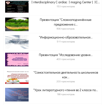
I nterdisciplinary C ardiac I maging Center [ IC...
153 просмотров
Презентация "Сложноподчинённые
предложения с...
836 просмотров
"Информационно-образовательная...
511 просмотров
Презентация "Исследование уровня...
403 просмотров
"Самостоятельная деятельность школьников
как...
203 просмотров
"Урок литературного чтения во 2 классе по...
768 просмотров