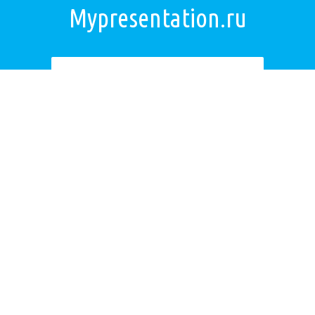
Mypresentation.ru
Загрузить презентацию
ОБРАТНАЯ СВЯЗЬ
Если не удалось найти презентацию, то Вы можете заказать её на
нашем сайте. Мы постараемся найти нужную Вам презентацию в