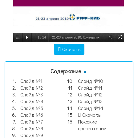
1
/
14
21-23 апреля 2010. Конверсия
Источник: данные департамента
Скачать
Promo.Techart Какая бывает конверсия? -
презентация, слайд №1
Содержание
▲
Слайд №1
Слайд №10
Слайд №2
Слайд №11
Слайд №3
Слайд №12
Слайд №4
Слайд №13
Слайд №5
Слайд №14
Слайд №6
Скачать
Слайд №7
Похожие
Слайд №8
презентации
Слайд №9