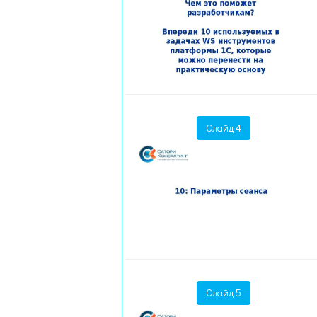
Слайд 4
Слайд 5