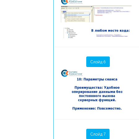
Слайд 6
Слайд 7