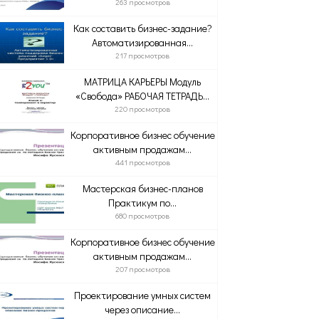
263 просмотров
Как составить бизнес-задание?
Автоматизированная...
217 просмотров
МАТРИЦА КАРЬЕРЫ Модуль
«Свобода» РАБОЧАЯ ТЕТРАДЬ...
220 просмотров
Корпоративное бизнес обучение
активным продажам...
441 просмотров
Мастерская бизнес-планов
Практикум по...
680 просмотров
Корпоративное бизнес обучение
активным продажам...
207 просмотров
Проектирование умных систем
через описание...