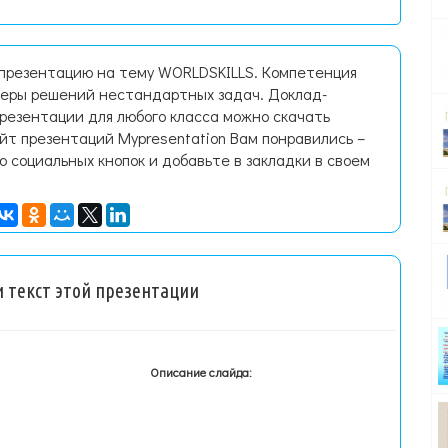
 презентацию на тему WORLDSKILLS. Компетенция
меры решений нестандартных задач. Доклад-
резентации для любого класса можно скачать
йт презентаций Mypresentation Вам понравились –
ю социальных кнопок и добавьте в закладки в своем
 текст этой презентации
Описание слайда: