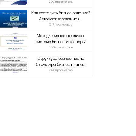
200 просмотров
Как составить бизнес-задание?
Автоматизированная...
217 просмотров
Методы бизнес-анализа в
системе Бизнес-инженер 7
550 просмотров
Структура бизнес-плана
Структура бизнес-плана...
244 просмотров