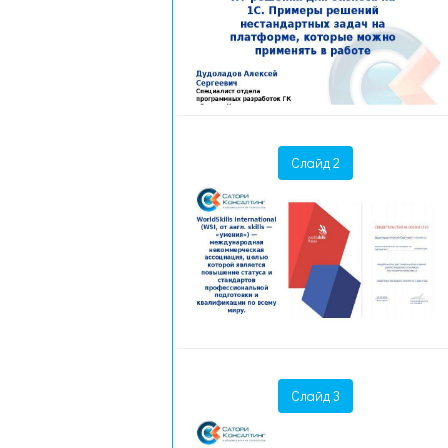
Слайд 2
Слайд 3