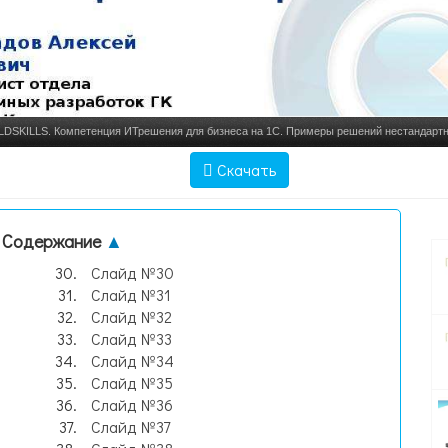
SKILLS. Компетенция ИТрешения для бизнеса на 1С. Примеры решений нестандартн
Скачать
Содержание
▲
Слайд №30
Слайд №31
Слайд №32
Слайд №33
Слайд №34
Слайд №35
Слайд №36
Слайд №37