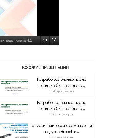
ых задач, слайд №1
ПОХОЖИЕ ПРЕЗЕНТАЦИИ
Разработка Бизнес-плана
Понятие бизнес-плана...
564 просмотров
Разработка Бизнес-плана
Понятие бизнес-плана...
736 просмотров
Очистители, обеззараживатели
воздуха «Breeeth»...
563 просмотров