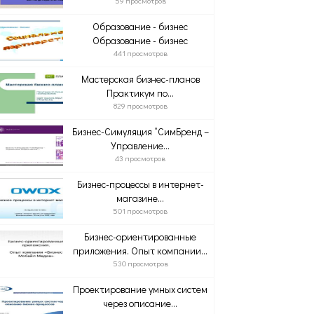
59 просмотров
Образование - бизнес
Образование - бизнес
441 просмотров
Мастерская бизнес-планов
Практикум по...
829 просмотров
Бизнес-Симуляция “СимБренд –
Управление...
43 просмотров
Бизнес-процессы в интернет-
магазине...
501 просмотров
Бизнес-ориентированные
приложения. Опыт компании...
530 просмотров
Проектирование умных систем
через описание...