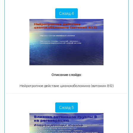
Слайд 4
Описание слайда:
Нейротропное действие цианокобаламина (витамин В12)
Слайд 5