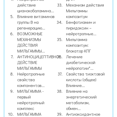
действие
Механизм действия
цианокобаламина...
Мильгаммы
Влияние витаминов
композитум
группы B на
Бенфотиамин и
регенерацию...
пиридоксин –
ВОЗМОЖНЫЕ
нейротропные...
МЕХАНИЗМЫ
Мильгамма
ДЕЙСТВИЯ
композитум:
МИЛЬГАММЫ...
блокатор КПГ
АНТИНОЦИЦЕПТИВНОЕ
Лечение
ДЕЙСТВИЕ
диабетической
МИЛЬГАММЫ
нейропатии*...
Нейротропные
Свойства тиоктовой
свойства
кислоты (общее)
компонентов...
Влияние...
МИЛЬГАММА -
Влияние на
первый
энергетический
нейротропный
метаболизм,
комплекс
обмен...
МИЛЬГАММА
Антиоксидантное