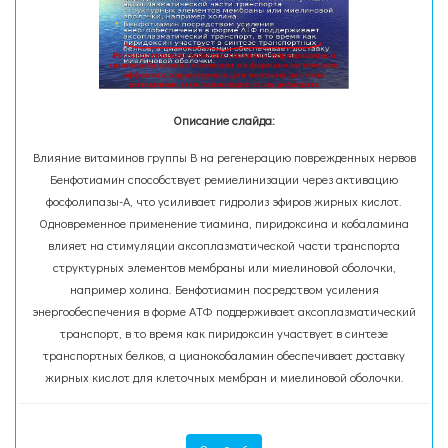
Описание слайда:
Влияние витаминов группы B на регенерацию поврежденных нервов
Бенфотиамин способствует ремиелинизации через активацию
фосфолипазы-A, что усиливает гидролиз эфиров жирных кислот.
Одновременное применение тиамина, пиридоксина и кобаламина
влияет на стимуляции аксоплазматической части транспорта
структурных элементов мембраны или миелиновой оболочки,
например холина. Бенфотиамин посредством усиления
энергообеспечения в форме АТФ поддерживает аксоплазматический
транспорт, в то время как пиридоксин участвует в синтезе
транспортных белков, а цианокобаламин обеспечивает доставку
жирных кислот для клеточных мембран и миелиновой оболочки.