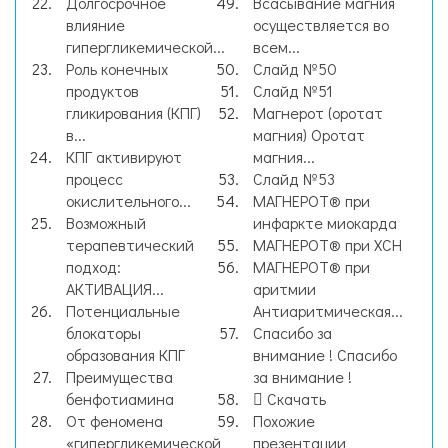
Долгосрочное
Всасывание магния
влияние
осуществляется во
гипергликемической...
всем...
Роль конечных
Слайд №50
продуктов
Слайд №51
гликирования (КПГ)
Магнерот (оротат
в...
магния) Оротат
КПГ активируют
магния...
процесс
Слайд №53
окислительного...
МАГНЕРОТ® при
Возможный
инфаркте миокарда
терапевтический
МАГНЕРОТ® при ХСН
подход:
МАГНЕРОТ® при
АКТИВАЦИЯ...
аритмии
Потенциальные
Антиаритмическая...
блокаторы
Спасибо за
образования КПГ
внимание ! Спасибо
Преимущества
за внимание !
бенфотиамина
Скачать
От феномена
Похожие
«гипергликемической
презентации