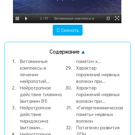
1
/
57
Витаминные комплексы в
лечении нейропатий, слайд №1
Скачать
Содержание
▲
Витаминные
памяти» к...
комплексы в
Характер
лечении
поражений нервных
нейропатий...
волокон при...
Нейротропное
Характер
действие тиамина
поражений нервных
(витамин В1)
волокон при...
Нейротропное
«Гипергликемическая
действие
память» нервных
пиридоксина
волокон
(витамин...
Патогенез развития
Нейротропное
ДПН