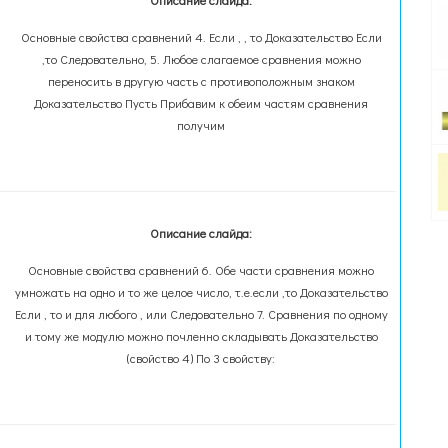
Описание слайда:
Основные свойства сравнений 4. Если , , то Доказательство Если
,то Следовательно, 5. Любое слагаемое сравнения можно
переносить в другую часть с противоположным знаком
Доказательство Пусть Прибавим к обеим частям сравнения
получим
Описание слайда:
Основные свойства сравнений 6. Обе части сравнения можно
умножать на одно и то же целое число, т.е.если ,то Доказательство
Если , то и для любого , или Следовательно 7. Сравнения по одному
и тому же модулю можно почленно складывать Доказательство
(свойство 4) По 3 свойству: