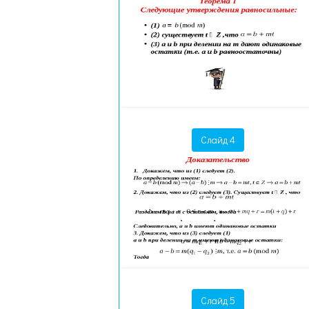
Слайд 4
Слайд 5