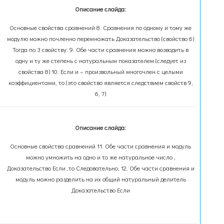
Описание слайда:
Основные свойства сравнений 8. Сравнения по одному и тому же
модулю можно почленно перемножать Доказательство (свойство 6)
Тогда по 3 свойству: 9. Обе части сравнения можно возводить в
одну и ту же степень с натуральным показателем (следует из
свойства 8) 10. Если и – произвольный многочлен с целыми
коэффициентами, то (это свойство является следствием свойств 9,
6, 7)
Описание слайда:
Основные свойства сравнений 11. Обе части сравнения и модуль
можно умножить на одно и то же натуральное число ,
Доказательство Если ,то Cледовательно, 12. Обе части сравнения и
модуль можно разделить на их общий натуральный делитель
Доказательство Если