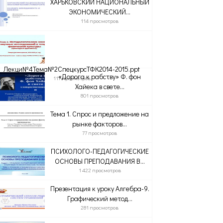
ХАРЬКОВСКИЙ НАЦИОНАЛЬНЫЙ
ЭКОНОМИЧЕСКИЙ...
114 просмотров
Лекци№4Тема№2СпецкурсТФК2014-2015.ppt
«Дорога к рабству» Ф. фон
117 просмотров
Хайека в свете...
801 просмотров
Тема 1. Спрос и предложение на
рынке факторов...
77 просмотров
ПСИХОЛОГО-ПЕДАГОГИЧЕСКИЕ
ОСНОВЫ ПРЕПОДАВАНИЯ В...
1 422 просмотров
Презентация к уроку Алгебра-9.
Графический метод...
281 просмотров