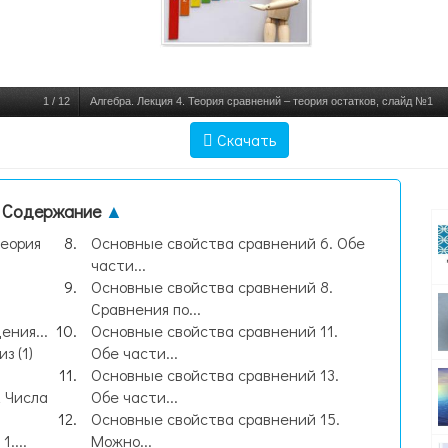
1
/
12
Алгебра. Лекция 4. Теория сравнений – теория остатков, слайд №1
Скачать
Содержание
▲
теория
Основные свойства сравнений 6. Обе
части...
Основные свойства сравнений 8.
Сравнения по...
ния...
Основные свойства сравнений 11.
з (1)
Обе части...
Основные свойства сравнений 13.
 Числа
Обе части...
Основные свойства сравнений 15.
....
Можно...