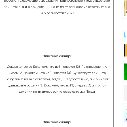
Теорема 1 Следующие утверждения равносильные: (1) (2) существует
t ϵ Z ,что (3) a и b при делении на m дают одинаковые остатки (т.е. a
и b равноостаточны)
Описание слайда:
Доказательство Докажем, что из (1) следует (2). По определению
имеем: 2. Докажем, что из (2) следует (3). Существует t ϵ Z , что
Разделим b на m с остатком, тогда , , Следовательно, a и b имеют
одинаковые остатки 3. Докажем, что из (3) следует (1) a и b при
делении на m имеют одинаковые остатки: Тогда
Описание слайда: