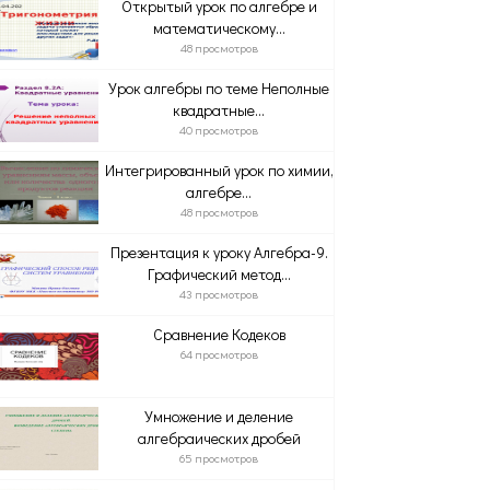
Открытый урок по алгебре и
математическому...
48 просмотров
Урок алгебры по теме Неполные
квадратные...
40 просмотров
Интегрированный урок по химии,
алгебре...
48 просмотров
Презентация к уроку Алгебра-9.
Графический метод...
43 просмотров
Сравнение Кодеков
64 просмотров
Умножение и деление
алгебраических дробей
65 просмотров