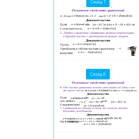
Слайд 7
Слайд 8