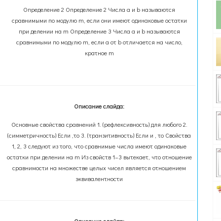
Определение 2 Определение 2 Числа a и b называются
сравнимыми по модулю m, если они имеют одинаковые остатки
при делении на m Определение 3 Числа a и b называются
сравнимыми по модулю m, если a от b отличается на число,
кратное m
Описание слайда:
Основные свойства сравнений 1. (рефлексивность) для любого 2.
(симметричность) Если ,то 3. (транзитивность) Если и , то Свойства
1, 2, 3 следуют из того, что сравнимые числа имеют одинаковые
остатки при делении на m Из свойств 1–3 вытекает, что отношение
сравнимости на множестве целых чисел является отношением
эквивалентности