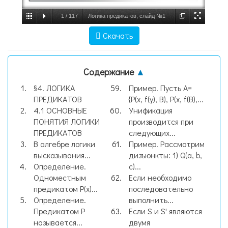
1
/
117
Логика предикатов, слайд №1
Скачать
Содержание
▲
§4. ЛОГИКА
Пример. Пусть A=
ПРЕДИКАТОВ
{P(x, f(y), B), P(x, f(B),...
4.1 ОСНОВНЫЕ
Унификация
ПОНЯТИЯ ЛОГИКИ
производится при
ПРЕДИКАТОВ
следующих...
В алгебре логики
Пример. Рассмотрим
высказывания...
дизъюнкты: 1) Q(a, b,
Определение.
c)...
Одноместным
Если необходимо
предикатом P(x)...
последовательно
Определение.
выполнить...
Предикатом Р
Если S и S' являются
называется...
двумя