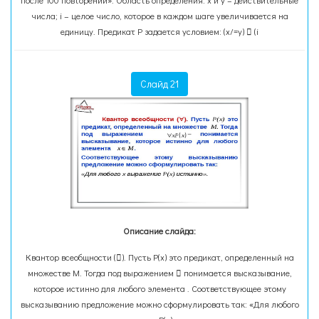
после 100 повторений». Область определения: х и у – действительные
числа; i – целое число, которое в каждом шаге увеличивается на
единицу. Предикат Р задается условием: (x/=y)  (i
Слайд 21
Описание слайда:
Квантор всеобщности (). Пусть P(x) это предикат, определенный на
множестве М. Тогда под выражением  понимается высказывание,
которое истинно для любого элемента . Соответствующее этому
высказыванию предложение можно сформулировать так: «Для любого