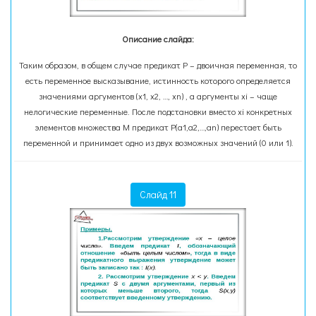
Описание слайда:
Таким образом, в общем случае предикат Р – двоичная переменная, то
есть переменное высказывание, истинность которого определяется
значениями аргументов (х1, х2, …, хn) , а аргументы хi – чаще
нелогические переменные. После подстановки вместо хi конкретных
элементов множества М предикат Р(а1,а2,…,аn) перестает быть
переменной и принимает одно из двух возможных значений (0 или 1).
Слайд 11