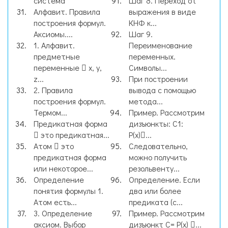
система
Шаг 8. Переход от
Алфавит. Правила
выражения в виде
построения формул.
КНФ к...
Аксиомы....
Шаг 9.
1. Алфавит.
Переименование
предметные
переменных.
переменные  x, y,
Символы...
z...
При построении
2. Правила
вывода с помощью
построения формул.
метода...
Термом...
Пример. Рассмотрим
Предикатная форма
дизъюнкты: C1:
 это предикатная...
P(x)...
Атом  это
Следовательно,
предикатная форма
можно получить
или некоторое...
резольвенту...
Определение
Определение. Если
понятия формулы 1.
два или более
Атом есть...
предиката (с...
3. Определение
Пример. Рассмотрим
аксиом. Выбор
дизъюнкт C= P(x) ...