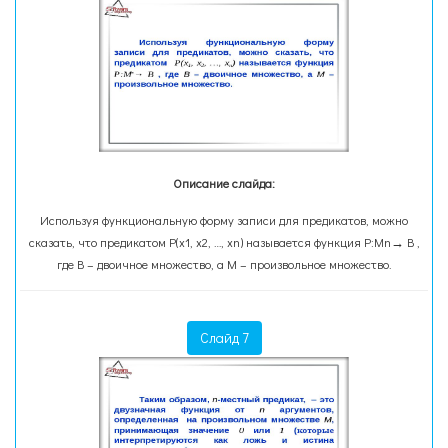
Описание слайда:
Используя функциональную форму записи для предикатов, можно
сказать, что предикатом Р(х1, х2, …, хn) называется функция Р:Мn→ В ,
где В – двоичное множество, а М – произвольное множество.
Слайд 7