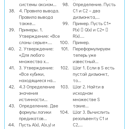
системы аксиом...
Определение. Пусть
4. Правила вывода.
C1 и C2 – два
Правила вывода
дизъюнкта,...
также...
Пример. Пусть C1=
Примеры. 1.
P(x)  Q(x) и C2= 
Утверждение: «Все
R(x)....
слоны серые»....
Пример.
2. Утверждение:
Переформулируем
«Для любого
теперь уже
множества x...
известный...
3. Утверждение:
Шаг 1. Если в S есть
«Все кубики,
пустой дизъюнкт,
находящиеся на...
то...
4.3 Определение
Шаг 2. Найти в
значения
исходном
истинности...
множестве S
Определение. Две
такие...
формулы логики
Шаг 3. Вычислить
предикатов...
резольвенту C1 и
Пусть А(х), А(x,y) и
C2,...