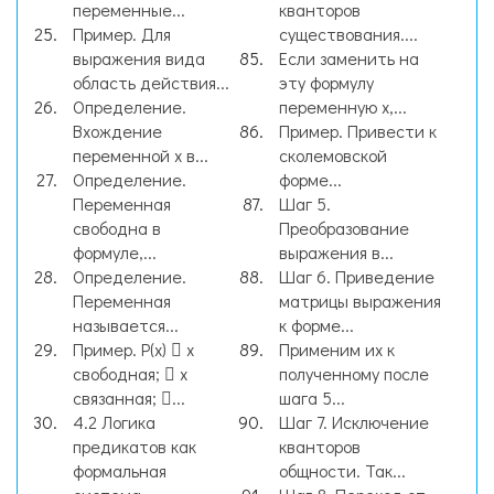
переменные...
кванторов
Пример. Для
существования....
выражения вида
Если заменить на
область действия...
эту формулу
Определение.
переменную x,...
Вхождение
Пример. Привести к
переменной x в...
сколемовской
Определение.
форме...
Переменная
Шаг 5.
свободна в
Преобразование
формуле,...
выражения в...
Определение.
Шаг 6. Приведение
Переменная
матрицы выражения
называется...
к форме...
Пример. Р(х)  х
Применим их к
свободная;  х
полученному после
связанная; ...
шага 5...
4.2 Логика
Шаг 7. Исключение
предикатов как
кванторов
формальная
общности. Так...