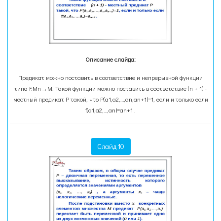
Описание слайда:
Предикат можно поставить в соответствие и непрерывной функции
типа F:Мn→М. Такой функции можно поставить в соответствие (n + 1) -
местный предикат Р такой, что Р(а1,а2,…,аn,аn+1)=1, если и только если
f(а1,а2,…,аn)=аn+1 .
Слайд 10