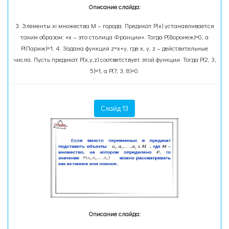
Описание слайда:
3. Элементы хi множества М – города. Предикат Р(х) устанавливается
таким образом: «х – это столица Франции». Тогда Р(Воронеж)=0, а
Р(Париж)=1. 4. Задана функция z=х+у, где х, у, z – действительные
числа. Пусть предикат Р(х,у,z) соответствует этой функции. Тогда Р(2, 3,
5)=1, а Р(7, 3, 8)=0.
Слайд 13
Описание слайда: