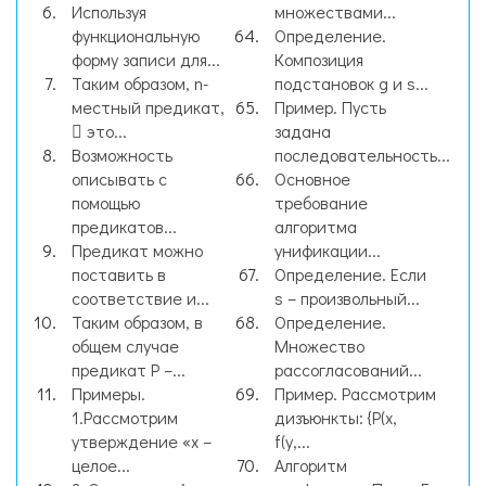
Используя
множествами...
функциональную
Определение.
форму записи для...
Композиция
Таким образом, n-
подстановок g и s...
местный предикат,
Пример. Пусть
 это...
задана
Возможность
последовательность...
описывать с
Основное
помощью
требование
предикатов...
алгоритма
Предикат можно
унификации...
поставить в
Определение. Если
соответствие и...
s – произвольный...
Таким образом, в
Определение.
общем случае
Множество
предикат Р –...
рассогласований...
Примеры.
Пример. Рассмотрим
1.Рассмотрим
дизъюнкты: {P(x,
утверждение «x –
f(y,...
целое...
Алгоритм