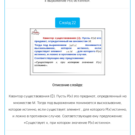
х выражение Р(х) истинно».
Слайд 22
Описание слайда:
Квантор существования (). Пусть Р(х) это предикат, определенный на
множестве М. Тогда под выражением понимается высказывание,
которое истинно, если существует элемент , для которого Р(х) истинно,
и ложно в противном случае. Соответствующее ему предложение:
«Существует х, при котором значение Р(х) истинно».