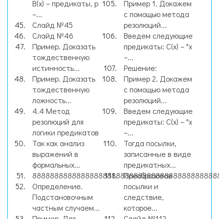
В(х) – предикаты, р
Пример 1. Докажем
–...
с помощью метода
Слайд №45
резолюций...
Слайд №46
Введем следующие
Пример. Доказать
предикаты: C(x) – "x
тождественную
–...
истинность...
Решение:
Пример. Доказать
Пример 2. Докажем
тождественную
с помощью метода
ложность...
резолюций...
4.4 Метод
Введем следующие
резолюций для
предикаты: C(x) – "x
логики предикатов
–...
Так как анализ
Тогда посылки,
выражений в
записанные в виде
формальных...
предикатных...
8888888888888888888888888888888888888888888
Преобразовав
Определение.
посылки и
Подстановочным
следствие,
частным случаем...
которое...
Пример. Для
Слайд №112