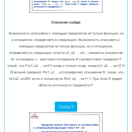
Описание слайда:
Возможность описывать с помощью предикатов не только функции, но
и отношения, определяется следующим: Возможность описывать с
помощью предикатов не только функции, но и отношения,
определяется следующим: а) если а1, а2, …, аn – элементы множества
М, то каждому n - местному отношению R соответствует предикат Р
такой, что Р (а1, а2, …, аn)=1 тогда и только тогда, когда (а1, а2, …, аn)  R
; б) всякий предикат Р(х1, х2, … хn) определяет отношение R, такое, что
(а1,а2…аn)R, если и только если Р(а1, а2, … аn) = 1. При этом R задает
область истинности предиката Р.
Слайд 9