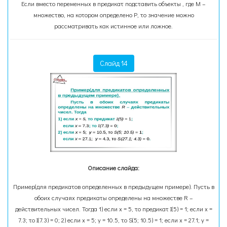
Если вместо переменных в предикат подставить объекты , где М –
множество, на котором определено Р, то значение можно
рассматривать как истинное или ложное.
Слайд 14
Описание слайда:
Пример(для предикатов определенных в предыдущем примере). Пусть в
обоих случаях предикаты определены на множестве R –
действительных чисел. Тогда 1) если x = 5, то предикат I(5) = 1; если x =
7.3; то I(7.3) = 0; 2) если x = 5; y = 10.5, то S(5; 10.5) = 1; если x = 27.1; y =