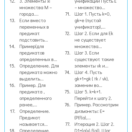
3. Элементы хi
унификации Пусть E
множества М –
– множество...
города....
Шаг 1. Пусть k=0,
Если вместо
gk=e (пустой
переменных в
унификатор),...
предикат
Шаг 2. Если для Ek
подставить...
не существует
Пример(для
множества...
предикатов
Шаг 3. Если
определенных в...
существуют такие
Определение. Для
элементы vk и...
предиката можно
Шаг 4. Пусть
выделить...
gk+1=gk { tk / vk},
Пример. Для
заменим во...
предиката ,
Шаг 5. k=k+1.
определенного
Перейти к шагу 2.
ранее,...
Пример. Рассмотрим
Определение.
дизъюнкты: E=
Предикат
{P(f(a),...
называется...
Итерация 2. Шаг 2.
Определение.
D1={g(x),f(a)}. Шаг