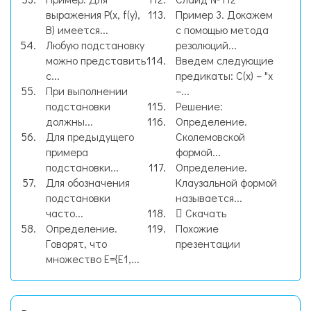
выражения P(x, f(y),
Пример 3. Докажем
B) имеется...
с помощью метода
Любую подстановку
резолюций...
можно представить
Введем следующие
с...
предикаты: C(x) – "x
При выполнении
–...
подстановки
Решение:
должны...
Определение.
Для предыдущего
Сколемовской
примера
формой...
подстановки...
Определение.
Для обозначения
Клаузальной формой
подстановки
называется...
часто...
Скачать
Определение.
Похожие
Говорят, что
презентации
множество E={E1,...