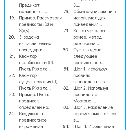
Предикат
3....
называется...
Обычно унификацию
Пример. Рассмотрим
используют для
предикаты I(x) и
приведения...
S(x,y)...
Как отмечалось
3) задана
ранее, метод
вычислительная
резолюций...
процедура:...
Пусть задано
Квантор
следующее
всеобщности ().
предикатное...
Пусть P(x) это...
Шаг 1. Используя
Квантор
правила
существования ().
эквивалентных...
Пусть Р(х) это...
Шаг 2. Используя
Пример. Пусть
правила де
предикат -
Моргана,...
определен на...
Шаг 3. Разделение
Входящие в
переменных. Так как
предикатное
в...
выражение
Шаг 4. Исключение