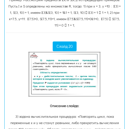
Пусть I и S определены на множестве R, тогда: 1) при x = 3, y =10 : I(3) =
1, S(3, 10) = 1, имеем I(3)&S(3, 10) = 1&1 = 1, S(3, 10)  I(3) = 1  1 = 1; 2) при
x=7.5, y=11: I(7.5)=0, S(7.5,11)=1, имеем I(7.5)&S(7.5,11)=0&1=0, I(7.5)  S(7.5,
11) = 0  1 = 1;
Слайд 20
Описание слайда:
3) задана вычислительная процедура: «Повторять цикл, пока
переменные х и у не станут равными, либо прекратить вычисления