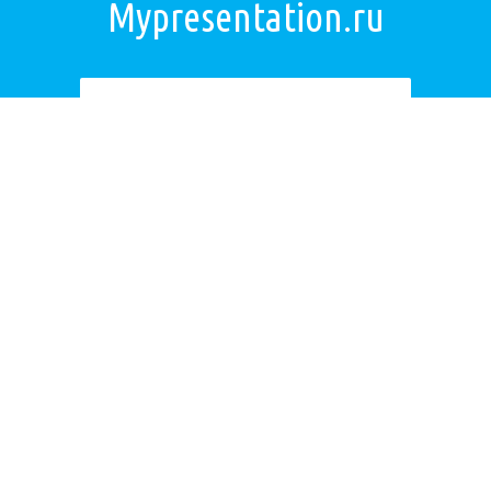
Mypresentation.ru
Загрузить презентацию
ОБРАТНАЯ СВЯЗЬ
Если не удалось найти презентацию, то Вы можете заказать её на
нашем сайте. Мы постараемся найти нужную Вам презентацию в