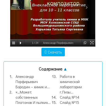
1
/
24
Александр Порфирьевич
Бородин – химик и композитор
Скачать
Внеклассное мероприятие для 10 – 11
классов Разработала учитель химии и
Содержание
▲
МХК, слайд №1
Александр
Работа в
Порфирьевич
химической
Бородин – химик и...
лаборатории
«…Может
г.Пизы...
собственных
Слайд №14
Платонов И пылких...
Слайд №15