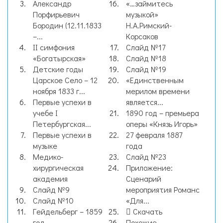
Александр
«…займитесь
Порфирьевич
музыкой»
Бородин (12.11.1833
Н.А.Римский-
–...
Корсаков
II симфония
Слайд №17
«Богатырская»
Слайд №18
Детские годы
Слайд №19
Царское Село – 12
«Единственным
ноября 1833 г...
мерилом времени
Первые успехи в
является...
учебе I
1890 год – премьера
Петербургская...
оперы «Князь Игорь»
Первые успехи в
27 февраля 1887
музыке
года
Медико-
Слайд №23
хирургическая
Приложение:
академия
Сценарий
Слайд №9
мероприятия Романс
Слайд №10
«Для...
Гейдельберг – 1859
Скачать
год
Похожие