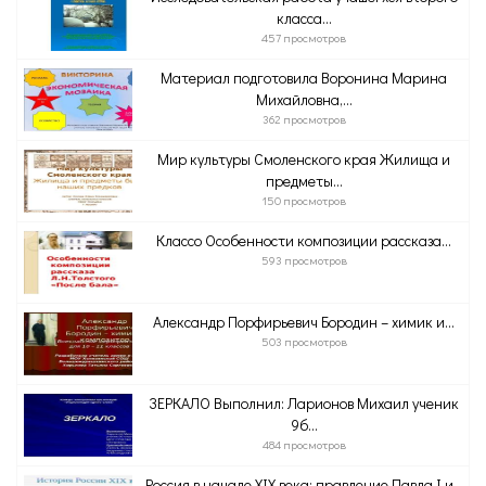
класса...
457 просмотров
Материал подготовила Воронина Марина
Михайловна,...
362 просмотров
Мир культуры Смоленского края Жилища и
предметы...
150 просмотров
Классо Особенности композиции рассказа...
593 просмотров
Александр Порфирьевич Бородин – химик и...
503 просмотров
ЗЕРКАЛО Выполнил: Ларионов Михаил ученик
9б...
484 просмотров
Россия в начале XIX века: правление Павла I и...