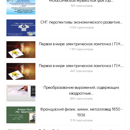
«Классическая музыка как фактор...
199 просмотров
СНГ: перспективы экономического развития...
1 039 просмотров
Первая в мире электрическая лампочка ( П.Н....
1 761 просмотров
Первая в мире электрическая лампочка ( П.Н....
447 просмотров
Преобразование выражений, содержащих
квадратные...
499 просмотров
Французский физик, химик, металловед 1850 -
1936
576 просмотров