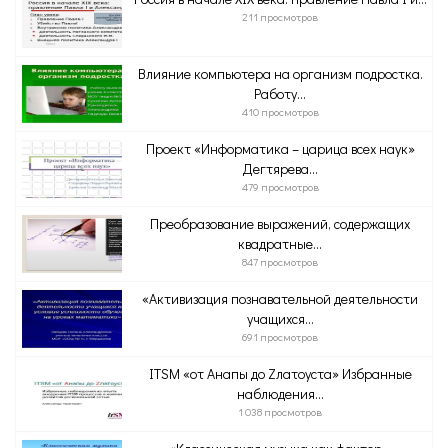
211 просмотров
Влияние компьютера на организм подростка.
Работу...
410 просмотров
Проект «Информатика – царица всех наук»
Дегтярева...
479 просмотров
Преобразование выражений, содержащих
квадратные...
847 просмотров
«Активизация познавательной деятельности
учащихся...
691 просмотров
ITSM «от Aнапы до Zлатоуста» Избранные
наблюдения...
1 038 просмотров