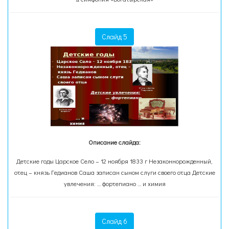
Слайд 5
Описание слайда:
Детские годы Царское Село – 12 ноября 1833 г Незаконнорожденный,
отец – князь Гедианов Саша записан сыном слуги своего отца Детские
увлечения: … фортепиано … и химия
Слайд 6