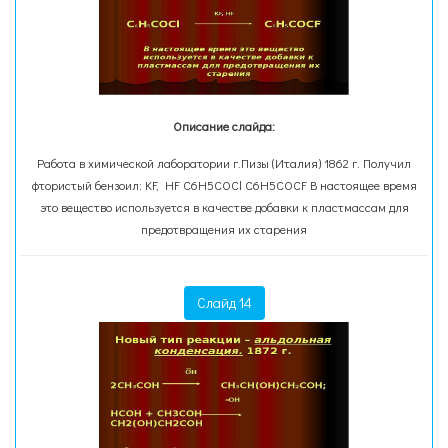
Описание слайда:
Работа в химической лаборатории г.Пизы (Италия) 1862 г. Получил
фтористый бензоил: KF, HF C6H5COCl C6H5COCF В настоящее время
это вещество используется в качестве добавки к пластмассам для
предотвращения их старения
Слайд 14