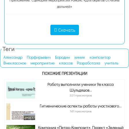
Приложение: Сценарий мероприятия Романс «Для берегов Отчизны
дальней»
Скачать
Теги
Александр
Порфирьевич
Бородин
химик
композитор
Внеклассное
мероприятие
классов
Разработала
учитель
ПОХОЖИЕ ПРЕЗЕНТАЦИИ
Работу выполнили ученики 9в класса
Шульдяшов...
321 просмотров
Гигиенические аспекты работы участкового...
141 просмотров
Компания «Петро-Композит». Проект «Зеленый