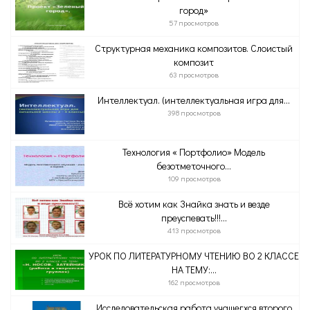
город»
57 просмотров
Структурная механика композитов. Слоистый
композит
63 просмотров
Интеллектуал. (интеллектуальная игра для...
398 просмотров
Технология « Портфолио» Модель
безотметочного...
109 просмотров
Всё хотим как Знайка знать и везде
преуспевать!!!...
413 просмотров
УРОК ПО ЛИТЕРАТУРНОМУ ЧТЕНИЮ ВО 2 КЛАССЕ
НА ТЕМУ:...
162 просмотров
Исследовательская работа учашегхся второго