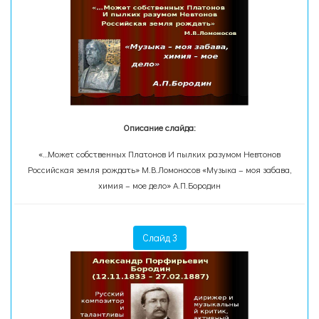
Описание слайда:
«…Может собственных Платонов И пылких разумом Невтонов
Российская земля рождать» М.В.Ломоносов «Музыка – моя забава,
химия – мое дело» А.П.Бородин
Слайд 3