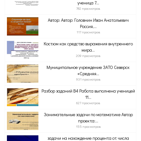
ученица 7...
782 просмотров
Автор: Автор: Головнин Иван Анатольевич
Россия,...
117 просмотров
Костюм как средство выражения внутреннего
мира...
209 просмотров
Муниципальное учреждение ЗАТО Северск
«Средняя...
931 просмотров
Разбор заданий В4 Работа выполнена ученицей
11...
627 просмотров
Занимательные задачи по математике Автор
проекта:...
155 просмотров
задачи на нахождение процента от числа