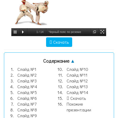
1
/
14
Черный пояс по резюме
Шатилова Евгения, руководитель проекта
Скачать
Rabota.ru Москва, 2011. - презентация_,
слайд №1
Содержание
▲
Слайд №1
Слайд №10
Слайд №2
Слайд №11
Слайд №3
Слайд №12
Слайд №4
Слайд №13
Слайд №5
Слайд №14
Слайд №6
Скачать
Слайд №7
Похожие
Слайд №8
презентации
Слайд №9