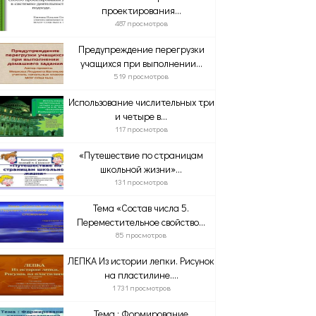
проектирования...
487 просмотров
Предупреждение перегрузки
учащихся при выполнении...
519 просмотров
Использование числительных три
и четыре в...
117 просмотров
«Путешествие по страницам
школьной жизни»...
131 просмотров
Тема «Состав числа 5.
Переместительное свойство...
85 просмотров
ЛЕПКА Из истории лепки. Рисунок
на пластилине....
1 731 просмотров
Тема : Формирование