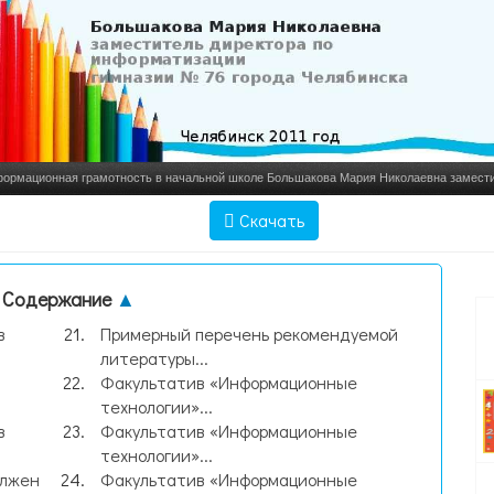
ормационная грамотность в начальной школе Большакова Мария Николаевна замести
информатизации гимназии № 7, слайд №1
Скачать
Содержание
▲
в
Примерный перечень рекомендуемой
литературы...
Факультатив «Информационные
технологии»...
в
Факультатив «Информационные
технологии»...
олжен
Факультатив «Информационные