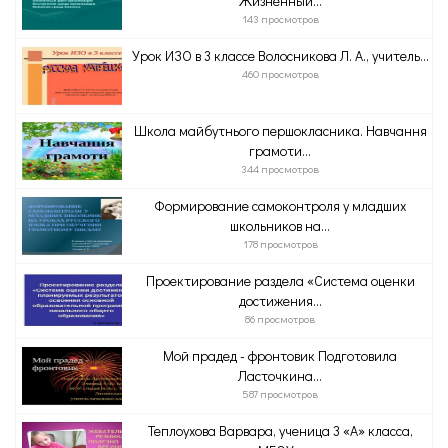
Жизненный...
143 просмотров
Урок ИЗО в 3 классе Волосникова Л. А., учитель...
460 просмотров
Школа майбутнього першокласника. Навчання
грамоти...
344 просмотров
Формирование самоконтроля у младших
школьников на...
178 просмотров
Проектирование раздела «Система оценки
достижения...
86 просмотров
Мой прадед - фронтовик Подготовила
Ласточкина...
587 просмотров
Теплоухова Варвара, ученица 3 «А» класса,