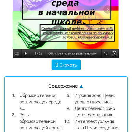
1
/
12
Образовательная развивающая
среда в начальной школе Среда, в
Скачать
которой ребенок чувствует себя
комфортно, является одним из основны,
Содержание
▲
слайд №1
Образовательная
Игровая зона Цели:
развивающая среда
удовлетворение...
в...
Двигательная зона
Роль
Цели: реализация...
образовательной
Интеллектуальная
развивающей среды
зона Цели: создание