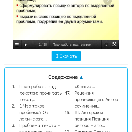
1
/
30
План работы над текстом:
прочитать текст; выявить и
Скачать
сформулировать проблему текста;
прокомментировать сформулированную
Содержание
▲
пробле, слайд №1
План работы над
«Книги»...
текстом: прочитать
Рецензия
текст;...
проверяющего Автор
I. Что такое
сочинения...
проблема? От
III. Авторская
латинского...
позиция Позиция
Проблема текста –
автора – это...
это вопрос, над
Памятка Позиция