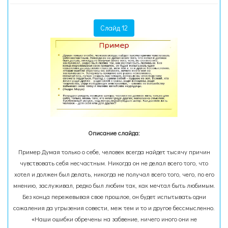
Слайд 12
Описание слайда:
Пример Думая только о себе, человек всегда найдет тысячу причин
чувствовать себя несчастным. Никогда он не делал всего того, что
хотел и должен был делать, никогда не получал всего того, чего, по его
мнению, заслуживал, редко был любим так, как мечтал быть любимым.
Без конца пережевывая свое прошлое, он будет испытывать одни
сожаления да угрызения совести, меж тем и то и другое бессмысленно.
«Наши ошибки обречены на забвение, ничего иного они не