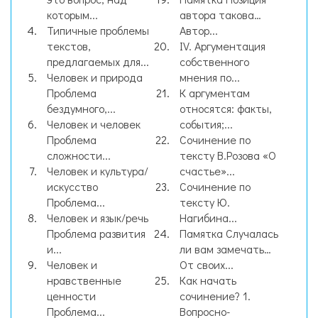
которым...
автора такова…
Типичные проблемы
Автор...
текстов,
IV. Аргументация
предлагаемых для...
собственного
Человек и природа
мнения по...
Проблема
К аргументам
бездумного,...
относятся: факты,
Человек и человек
события;...
Проблема
Сочинение по
сложности...
тексту В.Розова «О
Человек и культура/
счастье»...
искусство
Сочинение по
Проблема...
тексту Ю.
Человек и язык/речь
Нагибина...
Проблема развития
Памятка Случалась
и...
ли вам замечать…
Человек и
От своих...
нравственные
Как начать
ценности
сочинение? 1.
Проблема...
Вопросно-