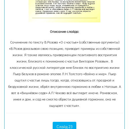
Описание слайда:
Сочинение по тексту В.Розова «О счастье» (собственные аргументы)
«В.Розов доказывая свою позицию, приводит примеры из собственной
жизни. Я также являюсь приверженцем позитивного восприятия
жизни, близкого к пониманию счастья Виктором Розовым.. В
классической русской литературе мне близок по восприятию жизни
Пьер Безухов в романе-эпопее Л.Н.Толстого «Война и мир». Пьер
ощутил счастье лишь тогда, когда, отказавшись от праздной и
бездуховной жизни, обрёл внутреннюю гармонию в любви к Наташе. А
вот в «Вишнёвом саде» А.П.Чехова всё выглядит иначе. Раневская,
имея и дом, и сад не смогла обрести душевной гармонии, она не
ощущает счастья».
Слайд 23