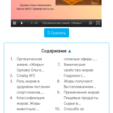
1
/
10
Органическая химия: «Жиры»
Орлова Ольга Николаевна Школа №357
Скачать
Приморского р-на., слайд №1
Содержание
▲
Органическая
сложные эфиры ,...
химия: «Жиры»
Химические
Орлова Ольга...
свойства жиров:
Слайд №2
Гидролиз (...
Роль жиров в
Жиры получают:
здоровом питании
Вытапливанием...
спортсменов....
Применение жиров:
Классификация
Пищевые продукты
жиров: Жиры
Сырье в...
животные:...
Спасибо за