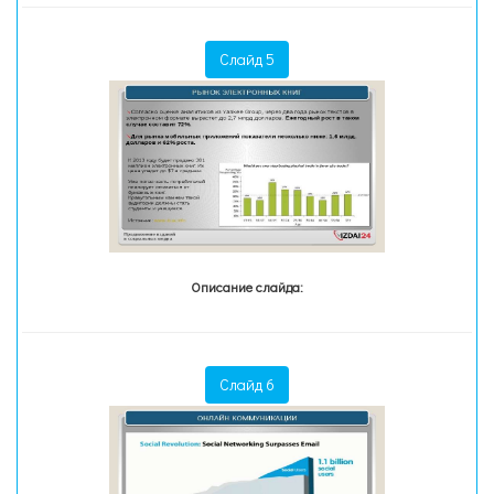
Слайд 5
Описание слайда:
Слайд 6