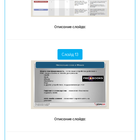
Описание слайда:
Слайд 13
Описание слайда: