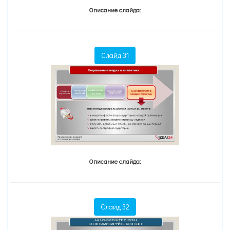
Описание слайда:
Слайд 31
Описание слайда:
Слайд 32