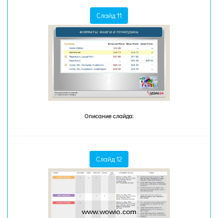
Слайд 11
Описание слайда:
Слайд 12