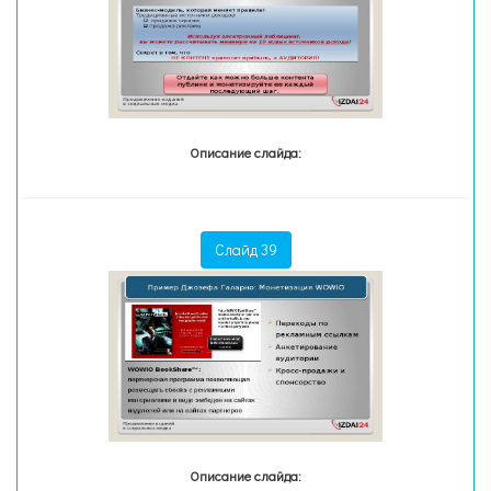
Описание слайда:
Слайд 39
Описание слайда: