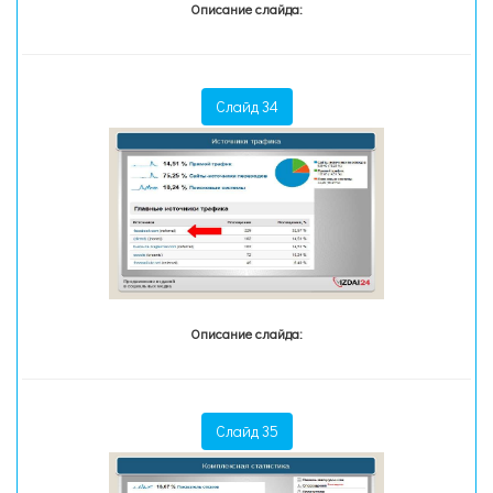
Описание слайда:
Слайд 34
Описание слайда:
Слайд 35