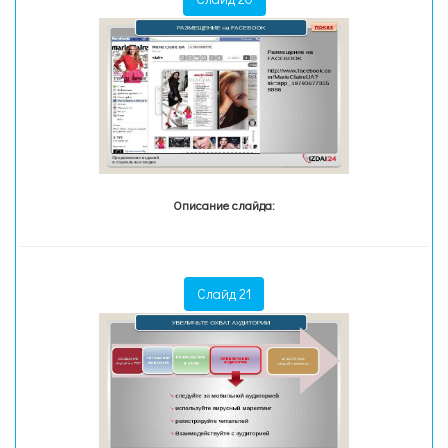
Описание слайда:
Слайд 21