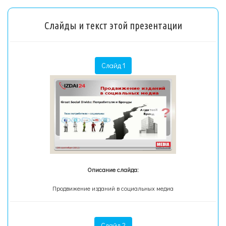
Слайды и текст этой презентации
Слайд 1
Описание слайда:
Продвижение изданий в социальных медиа
Слайд 2