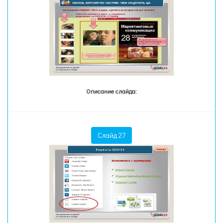
Описание слайда:
Слайд 27