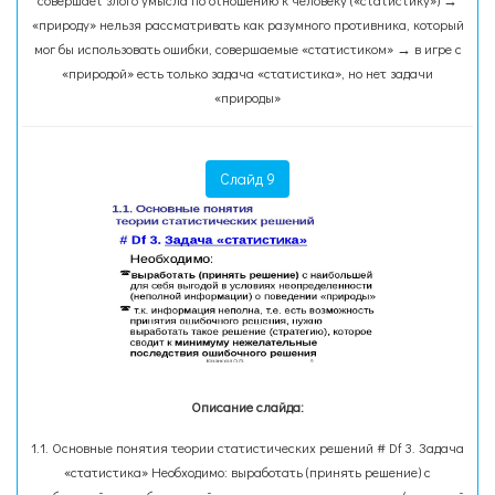
совершает злого умысла по отношению к человеку («статистику») →
«природу» нельзя рассматривать как разумного противника, который
мог бы использовать ошибки, совершаемые «статистиком» → в игре с
«природой» есть только задача «статистика», но нет задачи
«природы»
Слайд 9
Описание слайда:
1.1. Основные понятия теории статистических решений # Df 3. Задача
«статистика» Необходимо: выработать (принять решение) с