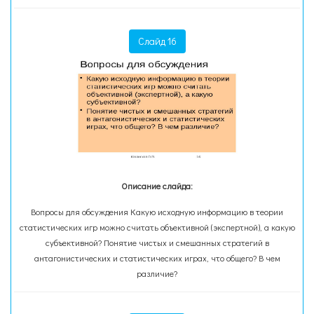
Слайд 16
Описание слайда:
Вопросы для обсуждения Какую исходную информацию в теории
статистических игр можно считать объективной (экспертной), а какую
субъективной? Понятие чистых и смешанных стратегий в
антагонистических и статистических играх, что общего? В чем
различие?