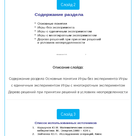
Слайд 2
Описание слайда:
Содержание раздела Основные понятия Игры без эксперимента Игры
с единичным экспериментом Игры с многократным экспериментом
Дерево решений при принятии решений в условиях неопределенности
Слайд 3