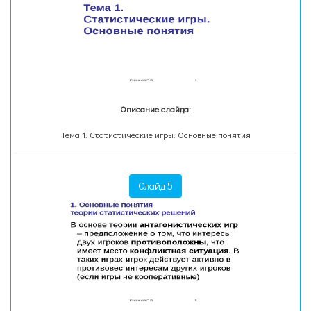
Описание слайда:
Тема 1. Статистические игры. Основные понятия
Слайд 5