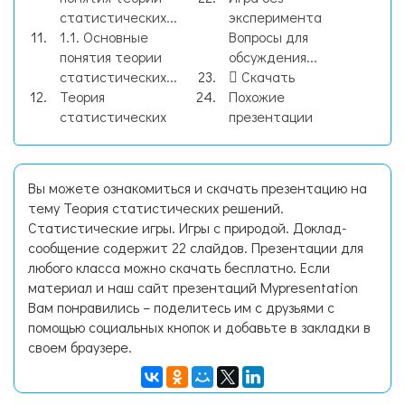
статистических...
эксперимента
1.1. Основные
Вопросы для
понятия теории
обсуждения...
статистических...
Скачать
Теория
Похожие
статистических
презентации
Вы можете ознакомиться и скачать презентацию на
тему Теория статистических решений.
Статистические игры. Игры с природой. Доклад-
сообщение содержит 22 слайдов. Презентации для
любого класса можно скачать бесплатно. Если
материал и наш сайт презентаций Mypresentation
Вам понравились – поделитесь им с друзьями с
помощью социальных кнопок и добавьте в закладки в
своем браузере.