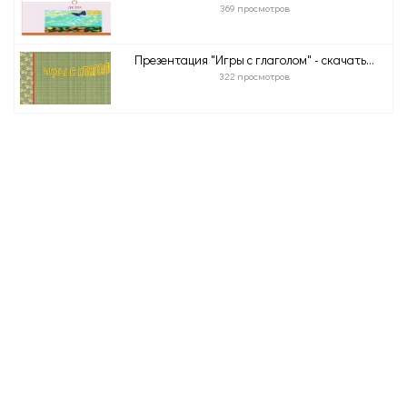
369 просмотров
Презентация "Игры с глаголом" - скачать...
322 просмотров