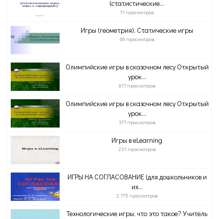
(статистические...
71 просмотров
Игры (геометрия). Статические игры
69 просмотров
Олимпийские игры в сказочном лесу Открытый
урок...
617 просмотров
Олимпийские игры в сказочном лесу Открытый
урок...
377 просмотров
Игры в eLearning
231 просмотров
ИГРЫ НА СОГЛАСОВАНИЕ (для дошкольников и
их...
2 775 просмотров
Технологические игры, что это такое? Учитель