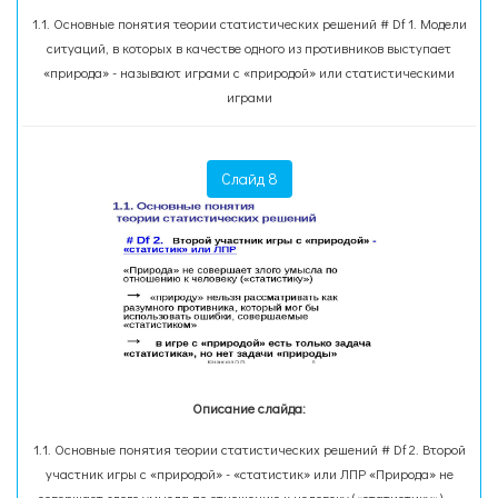
1.1. Основные понятия теории статистических решений # Df 1. Модели
ситуаций, в которых в качестве одного из противников выступает
«природа» - называют играми с «природой» или статистическими
играми
Слайд 8
Описание слайда:
1.1. Основные понятия теории статистических решений # Df 2. Второй
участник игры с «природой» - «статистик» или ЛПР «Природа» не