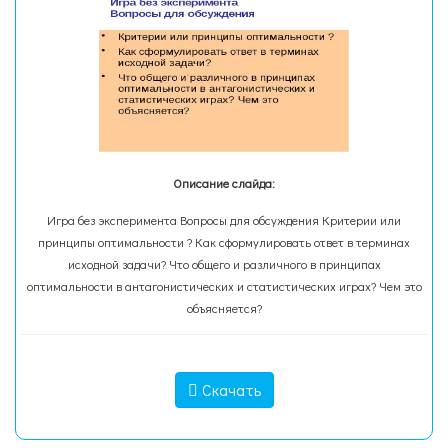
Описание слайда:
Игра без эксперимента Вопросы для обсуждения Критерии или
принципы оптимальности ? Как сформулировать ответ в терминах
исходной задачи? Что общего и различного в принципах
оптимальности в антагонистических и статистических играх? Чем это
объясняется?
Скачать