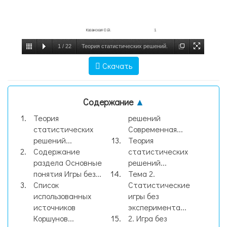
1
/
22
Теория статистических решений.
Статистические игры. Игры с природой,
Скачать
слайд №1
Содержание
▲
Теория
решений
статистических
Современная...
решений...
Теория
Содержание
статистических
раздела Основные
решений...
понятия Игры без...
Тема 2.
Список
Статистические
использованных
игры без
источников
эксперимента...
Коршунов...
2. Игра без