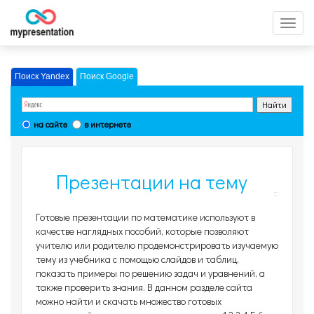
Перек
меню
Поиск Yandex
Поиск Google
на сайте
в интернете
Презентации на тему
Математика, страница 10
Готовые презентации по математике используют в
качестве наглядных пособий, которые позволяют
учителю или родителю продемонстрировать изучаемую
тему из учебника с помощью слайдов и таблиц,
показать примеры по решению задач и уравнений, а
также проверить знания. В данном разделе сайта
можно найти и скачать множество готовых