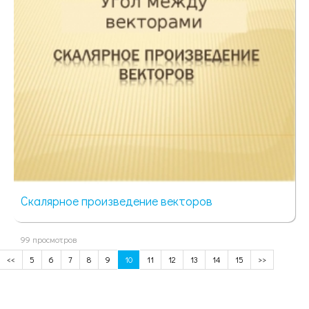
Скалярное произведение векторов
99 просмотров
<<
5
6
7
8
9
10
11
12
13
14
15
>>