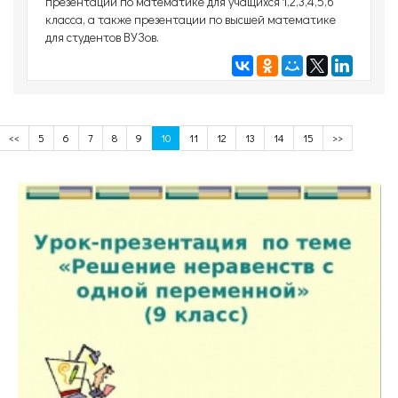
презентаций по математике для учащихся 1,2,3,4,5,6
класса, а также презентации по высшей математике
для студентов ВУЗов.
<<
5
6
7
8
9
10
11
12
13
14
15
>>