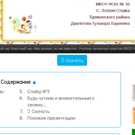
ый час Классный час «Мы разные, но мы вместе». Учитель начальных классов МКОУ
Ставка Туркменского райо, слайд №1
Скачать
Содержание
▲
Мы
Слайд №5
Будь чутким и внимательным к
своему...
Скачать
Похожие презентации