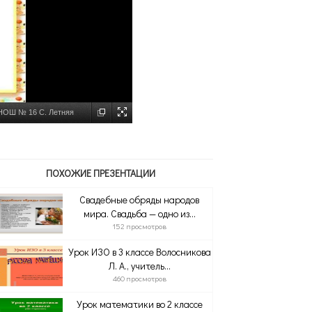
 НОШ № 16 С. Летняя
ПОХОЖИЕ ПРЕЗЕНТАЦИИ
Свадебные обряды народов
мира. Свадьба — одно из...
152 просмотров
Урок ИЗО в 3 классе Волосникова
Л. А., учитель...
460 просмотров
Урок математики во 2 классе