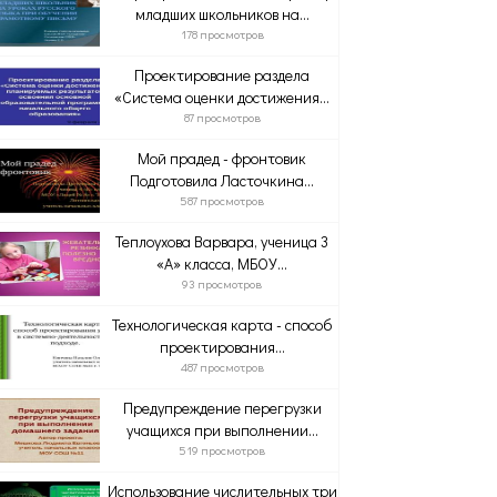
младших школьников на...
178 просмотров
Проектирование раздела
«Система оценки достижения...
87 просмотров
Мой прадед - фронтовик
Подготовила Ласточкина...
587 просмотров
Теплоухова Варвара, ученица 3
«А» класса, МБОУ...
93 просмотров
Технологическая карта - способ
проектирования...
487 просмотров
Предупреждение перегрузки
учащихся при выполнении...
519 просмотров
Использование числительных три