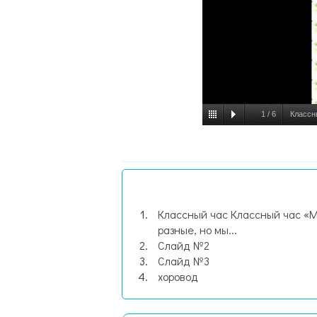
1
/
6
Классн
Классный час Классный час «
разные, но мы...
Слайд №2
Слайд №3
хоровод