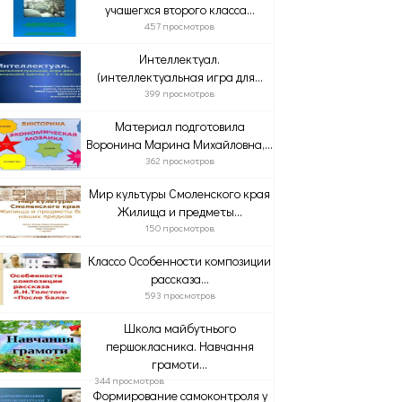
учашегхся второго класса...
457 просмотров
Интеллектуал.
(интеллектуальная игра для...
399 просмотров
Материал подготовила
Воронина Марина Михайловна,...
362 просмотров
Мир культуры Смоленского края
Жилища и предметы...
150 просмотров
Классо Особенности композиции
рассказа...
593 просмотров
Школа майбутнього
першокласника. Навчання
грамоти...
344 просмотров
Формирование самоконтроля у