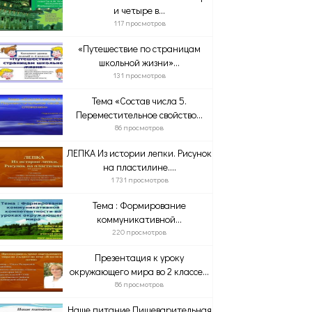
и четыре в...
117 просмотров
«Путешествие по страницам
школьной жизни»...
131 просмотров
Тема «Состав числа 5.
Переместительное свойство...
86 просмотров
ЛЕПКА Из истории лепки. Рисунок
на пластилине....
1 731 просмотров
Тема : Формирование
коммуникативной...
220 просмотров
Презентация к уроку
окружающего мира во 2 классе...
86 просмотров
Наше питание Пищеварительная