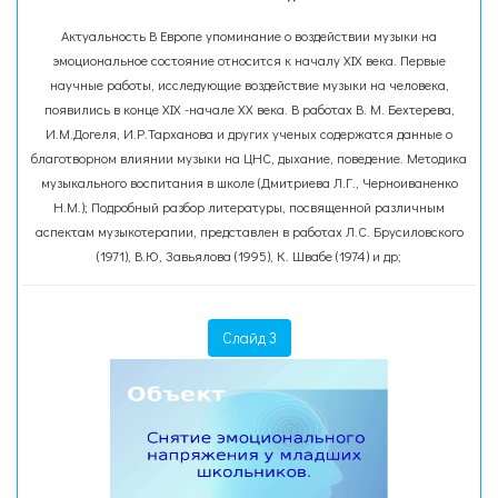
Актуальность В Европе упоминание о воздействии музыки на
эмоциональное состояние относится к началу XIX века. Первые
научные работы, исследующие воздействие музыки на человека,
появились в конце XIX -начале XX века. В работах В. М. Бехтерева,
И.М.Догеля, И.Р.Тарханова и других ученых содержатся данные о
благотворном влиянии музыки на ЦНС, дыхание, поведение. Методика
музыкального воспитания в школе (Дмитриева Л.Г., Черноиваненко
Н.М.); Подробный разбор литературы, посвященной различным
аспектам музыкотерапии, представлен в работах Л.С. Брусиловского
(1971), В.Ю, Завьялова (1995), К. Швабе (1974) и др;
Слайд 3