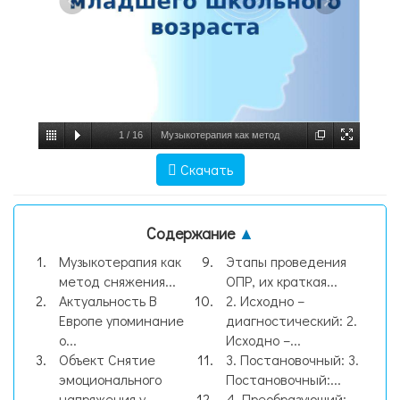
1
/
16
Музыкотерапия как метод
сняжения эмоционального напряжения у
Скачать
детей младшего школьного возраста,
слайд №1
Содержание
▲
Музыкотерапия как
Этапы проведения
метод сняжения...
ОПР, их краткая...
Актуальность В
2. Исходно –
Европе упоминание
диагностический: 2.
о...
Исходно –...
Объект Снятие
3. Постановочный: 3.
эмоционального
Постановочный:...
напряжения у...
4. Преобразующий: