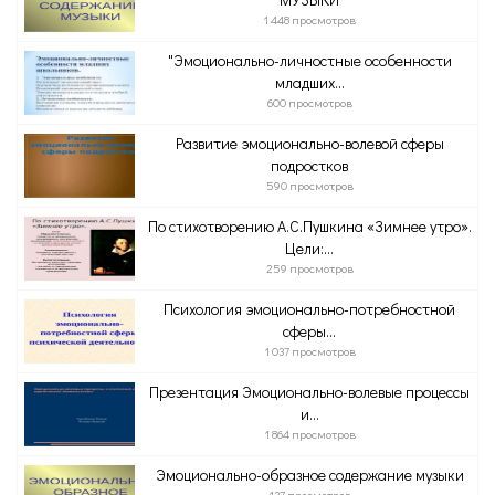
1 448 просмотров
"Эмоционально-личностные особенности
младших...
600 просмотров
Развитие эмоционально-волевой сферы
подростков
590 просмотров
По стихотворению А.С.Пушкина «Зимнее утро».
Цели:...
259 просмотров
Психология эмоционально-потребностной
сферы...
1 037 просмотров
Презентация Эмоционально-волевые процессы
и...
1 864 просмотров
Эмоционально-образное содержание музыки
137 просмотров