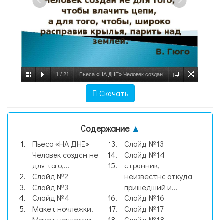
1
/
21
Пьеса «НА ДНЕ» Человек создан
не для того, чтобы влачить цепи, а для
Скачать
того, чтобы, широко расправив крылья,
парить над землей. В., слайд №1
Содержание
▲
Пьеса «НА ДНЕ»
Слайд №13
Человек создан не
Слайд №14
для того,...
странник,
Слайд №2
неизвестно откуда
Слайд №3
пришедший и...
Слайд №4
Слайд №16
Макет ночлежки.
Слайд №17
Макет ночлежки.
Слайд №18