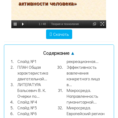
1
/
48
Теория и технология
оздоровительно-рекреационной
Скачать
двигательной активности человека, слайд
№1
Содержание
▲
Слайд №1
рекреационная...
ПЛАН Общая
Эффективность
характеристика
вовлечения
двигательной...
конкретного лица
ЛИТЕРАТУРА
в...
Бальсевич В. К.
Макросреда.
Очерки по...
Направленность
Слайд №4
гуманитарной...
Слайд №5
Микросреда.
Слайд №6
Европейский регион