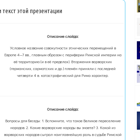
 текст этой презентации
Описание слайда:
Условное название совокупности этнических перемещений в
Европе 4—7 вв., главным образом с периферии Римской империи на
её территорию (и в её пределах). Вторжения варварских
(германских, сарматских и др.) племён приняли с последней
четверти 4 в. катастрофический для Рима характер.
Описание слайда:
Вопросы для беседы: 1. Вспомните, что такое Великое переселение
народов. 2. Какие варварские народы вы знаете? 3. Какой из
варварских народов сыграл наиглавнейшую роль в судьбе Римской