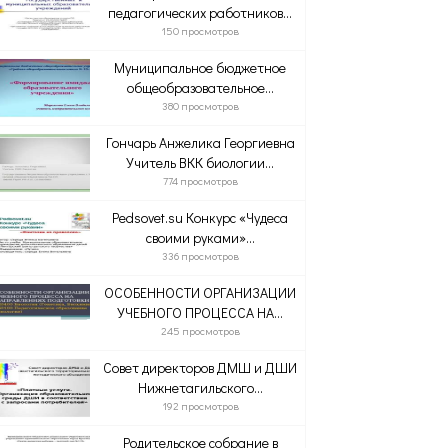
педагогических работников...
150 просмотров
Муниципальное бюджетное
общеобразовательное...
380 просмотров
Гончарь Анжелика Георгиевна
Учитель ВКК биологии...
774 просмотров
Pedsovet.su Конкурс «Чудеса
своими руками»...
336 просмотров
ОСОБЕННОСТИ ОРГАНИЗАЦИИ
УЧЕБНОГО ПРОЦЕССА НА...
245 просмотров
Совет директоров ДМШ и ДШИ
Нижнетагильского...
192 просмотров
Родительское собрание в