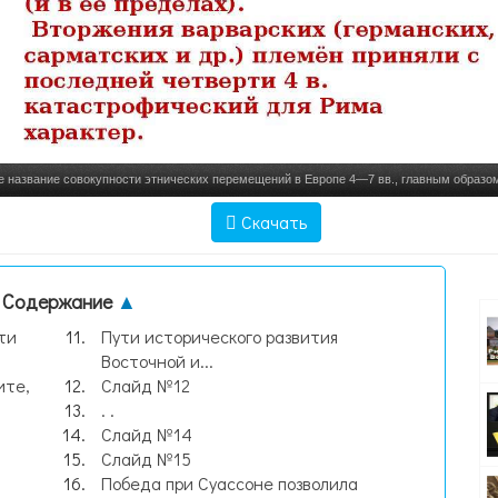
е название совокупности этнических перемещений в Европе 4—7 вв., главным образо
империи на её территор, слайд №1
Скачать
Содержание
▲
ти
Пути исторического развития
Восточной и...
ите,
Слайд №12
. .
Слайд №14
Слайд №15
Победа при Суассоне позволила