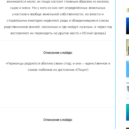
занимаются мало; их пища состоит главным образом из молока,
сыра и мяса. Ни у кого из них нет определённых земельных
участков и вообще земельной собственности; но власти и
старейшины ежегодно наделяют роды и объединившиеся союзы
родственников землей, насколько и где найдут нужным, а через год
заставляют их переходить на другое место.» (Юлий Цезарь)
Описание слайда:
«Германцы радуются обилию своих стад, и они — единственное и
самое любимое их достояние.»(Тацит)
Описание слайда: