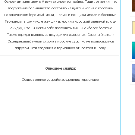
Основным занятием к V веку становится война. Тацит отметил, что
вооружение большинства состояло из щита и копья с коротким
наконечником (фрамеи); мечи, шлемы и панцири имели избранные.
Германцы, в том числе женщины, носили короткий льняной плащ-
накидку, штаны могли себе позволить лишь наиболее богатые.
Также одежда шилась из шкур диких животных. Свионы (жители
Скандинавии) умели строить морские суда, но не пользовались
парусом. Эти сведения о германцах относятся к I веку.
Описание слайда:
Общественное устройство древних германцев.