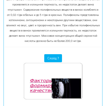
проявляется излишняя терпкость, их недостаток делает вина
«пустыми». Содержание полифенольных веществ в винах колеблется
от 0,02 г/дм в белых и до 5 г/дм в красных. Полифенолы представлены
катехинами, антоцианами и некоторыми другими веществами, они
влияют на вкус, цвет и прозрачность вин. При избытке полифенольных
веществ в винах проявляется излишняя терпкость, их недостаток
делает вина «пустыми». Массовая концентрация общей сернистой
кислоты должна быть не более 200,0 мг/дм.
Слайд 7