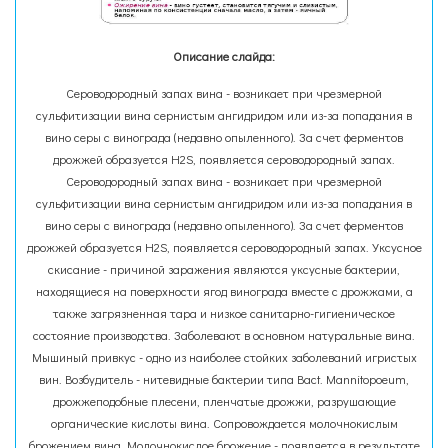
Описание слайда:
Сероводородный запах вина - возникает при чрезмерной
сульфитизации вина сернистым ангидридом или из-за попадания в
вино серы с винограда (недавно опыленного). За счет ферментов
дрожжей образуется H2S, появляется сероводородный запах.
Сероводородный запах вина - возникает при чрезмерной
сульфитизации вина сернистым ангидридом или из-за попадания в
вино серы с винограда (недавно опыленного). За счет ферментов
дрожжей образуется H2S, появляется сероводородный запах. Уксусное
скисание - причиной заражения являются уксусные бактерии,
находящиеся на поверхности ягод винограда вместе с дрожжами, а
также загрязненная тара и низкое санитарно-гигиеническое
состояние производства. Заболевают в основном натуральные вина.
Мышиный привкус - одно из наиболее стойких заболеваний игристых
вин. Возбудитель - нитевидные бактерии типа Bact. Мannitopoeum,
дрожжеподобные плесени, пленчатые дрожжи, разрушающие
органические кислоты вина. Сопровождается молочнокислым
брожением вина. Молочнокислое брожение - появляется в результате