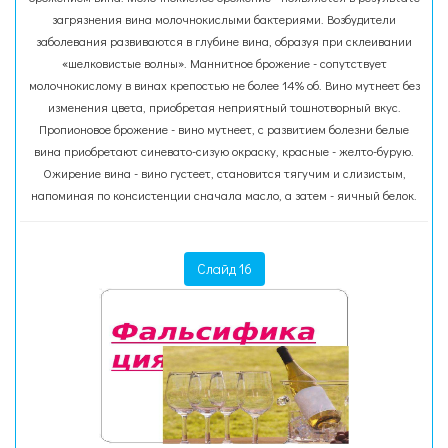
загрязнения вина молочнокислыми бактериями. Возбудители
заболевания развиваются в глубине вина, образуя при склеивании
«шелковистые волны». Маннитное брожение - сопутствует
молочнокислому в винах крепостью не более 14% об. Вино мутнеет без
изменения цвета, приобретая неприятный тошнотворный вкус.
Пропионовое брожение - вино мутнеет, с развитием болезни белые
вина приобретают синевато-сизую окраску, красные - желто-бурую.
Ожирение вина - вино густеет, становится тягучим и слизистым,
напоминая по консистенции сначала масло, а затем - яичный белок.
Слайд 16