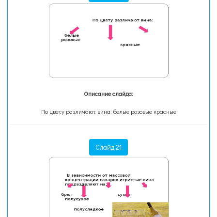
Описание слайда:
По цвету различают вина: белые розовые красные
Слайд 21