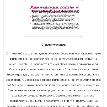
Описание слайда:
Химический состав и пищевая ценность Содержание этилового спирта
в игристых винах составляет не менее 10,0% об. (в жемчужных не
менее 8,5% об.). Он образуется за счет сбраживания сахаров сусла.
Спирт обусловливает физиологическое действие вина на организм
(возбуждающее), придает винам устойчивость против бактериальных
заболеваний. Содержание сахара в игристых винах от 15,0 (для брюта)
до 85,0 г/дм?. Сахара представлены в основном глюкозой и фруктозой.
Они переходят в вино из виноградного сока или добавляются в него в
виде концентрированного сусла. Содержание тируемых кислот
составляет 5,0-8,0 г/дм? (в пересчете на винную кислоту). Данные
органические кислоты представлены прежде всего винной, яблочной,