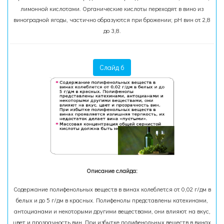
лимонной кислотами. Органические кислоты переходят в вино из
виноградной ягоды, частично образуются при брожении; рН вин от 2,8
до 3,8.
Слайд 6
Описание слайда:
Содержание полифенольных веществ в винах колеблется от 0,02 г/дм в
белых и до 5 г/дм в красных. Полифенолы представлены катехинами,
антоцианами и некоторыми другими веществами, они влияют на вкус,
цвет и прозрачность вин. При избытке полифенольных веществ в винах