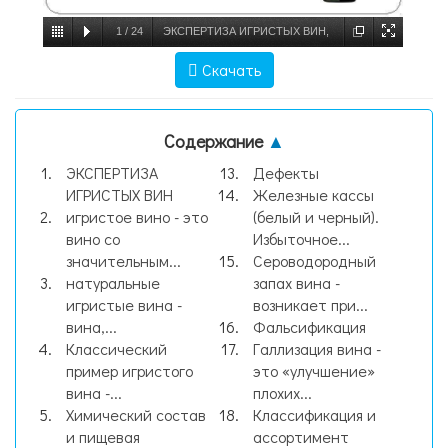
1
/
24
ЭКСПЕРТИЗА ИГРИСТЫХ ВИН,
слайд №1
Скачать
Содержание
▲
ЭКСПЕРТИЗА
Дефекты
ИГРИСТЫХ ВИН
Железные кассы
игристое вино - это
(белый и черный).
вино со
Избыточное...
значительным...
Сероводородный
натуральные
запах вина -
игристые вина -
возникает при...
вина,...
Фальсификация
Классический
Галлизация вина -
пример игристого
это «улучшение»
вина -...
плохих...
Химический состав
Классификация и
и пищевая
ассортимент