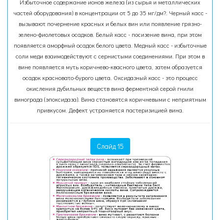
Избыточное содержание ионов железа (из сырья и металлических
частей оборудования) в концентрации от 5 до 35 мг/дм?. Черный касс -
вызывают почернение красных и белых вин или появление грязно-
зелено-фиолетовых осадков. Белый касс - посизение вина, при этом
появляется аморфный осадок белого цвета. Медный касс - избыточные
соли меди взаимодействуют с сернистыми соединениями. При этом в
вине появляется муть коричнево-квасного цвета, затем образуется
осадок красновато-бурого цвета. Оксидазный касс - это процесс
окисления дубильных веществ вина ферментной серой гнили
винограда (эпоксидаза). Вина становятся коричневыми с неприятным
привкусом. Дефект устраняется пастеризицией вина.
Слайд 15