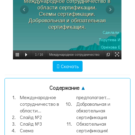
1
/
16
Международное сотрудничество
в области сертификации. Схемы
Скачать
сертификации. Добровольная и
обязательная сертификация. Сделали:
Содержание
▲
Тор, слайд №1
Международное
предполагает...
сотрудничество в
Добровольная и
области...
обязательная
Слайд №2
сертификация
Слайд №3
Обязательная
Схема
сертификация!