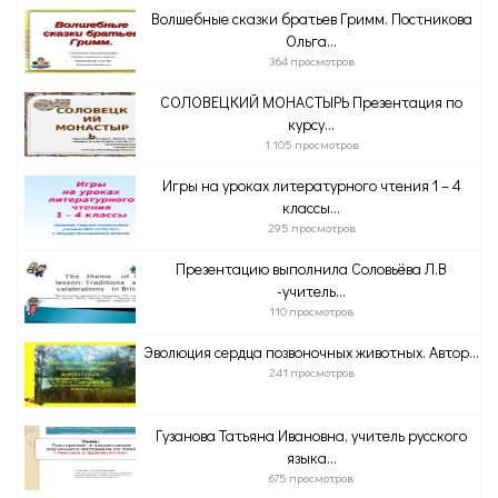
Волшебные сказки братьев Гримм. Постникова
Ольга...
364 просмотров
СОЛОВЕЦКИЙ МОНАСТЫРЬ Презентация по
курсу...
1 105 просмотров
Игры на уроках литературного чтения 1 – 4
классы...
295 просмотров
Презентацию выполнила Соловьёва Л.В
-учитель...
110 просмотров
Эволюция сердца позвоночных животных. Автор...
241 просмотров
Гузанова Татьяна Ивановна, учитель русского
языка...
675 просмотров