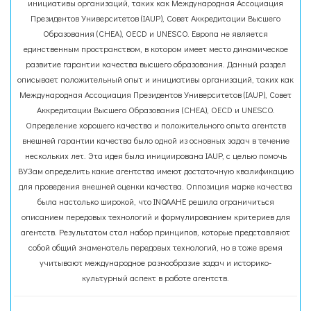
инициативы организаций, таких как Международная Ассоциация
Президентов Университетов (IAUP), Совет Аккредитации Высшего
Образования (CHEA), OECD и UNESCO. Европа не является
единственным пространством, в котором имеет место динамическое
развитие гарантии качества высшего образования. Данный раздел
описывает положительный опыт и инициативы организаций, таких как
Международная Ассоциация Президентов Университетов (IAUP), Совет
Аккредитации Высшего Образования (CHEA), OECD и UNESCO.
Определение хорошего качества и положительного опыта агентств
внешней гарантии качества было одной из основных задач в течение
нескольких лет. Эта идея была инициирована IAUP, с целью помочь
ВУЗам определить какие агентства имеют достаточную квалификацию
для проведения внешней оценки качества. Оппозиция марке качества
была настолько широкой, что INQAAHE решила ограничиться
описанием передовых технологий и формулированием критериев для
агентств. Результатом стал набор принципов, которые представляют
собой общий знаменатель передовых технологий, но в тоже время
учитывают международное разнообразие задач и историко-
культурный аспект в работе агентств.