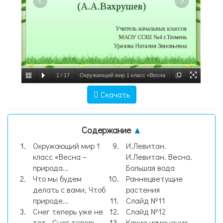
1
/
17
Окружающий мир 1 класс «Весна
– природа пробуждается» Учебник «Я и
Скачать
мир вокруг» (А.А.Вахрушев) Учитель
начальных классов МАОУ СОШ №, слайд
Содержание
▲
№1
Окружающий мир 1
И.Левитан.
класс «Весна –
И.Левитан. Весна.
природа...
Большая вода
Что мы будем
Раннецветущие
делать с вами, Чтоб
растения
природе...
Слайд №11
Снег теперь уже не
Слайд №12
тот,- Снег теперь
Какие изменения