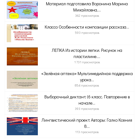
Материал подготовила Воронина Марина
Михайловна,...
362 просмотров
Классо Особенности композиции рассказа...
593 просмотров
ЛЕПКА Из истории лепки. Рисунок на
пластилине....
1 731 просмотров
«Зелёная аптека» Мультимедийная поддержка
урока...
854 просмотров
Выборочный диктант (6 класс. Повторение в
начале...
393 просмотров
Лингвистический проект Авторы: Галко Ксения
8...
113 просмотров