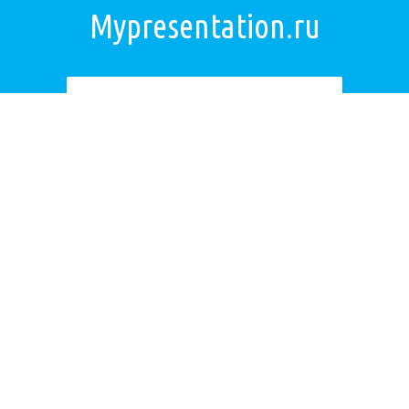
Mypresentation.ru
Загрузить презентацию
ОБРАТНАЯ СВЯЗЬ
Если не удалось найти презентацию, то Вы можете заказать её на
нашем сайте. Мы постараемся найти нужную Вам презентацию в