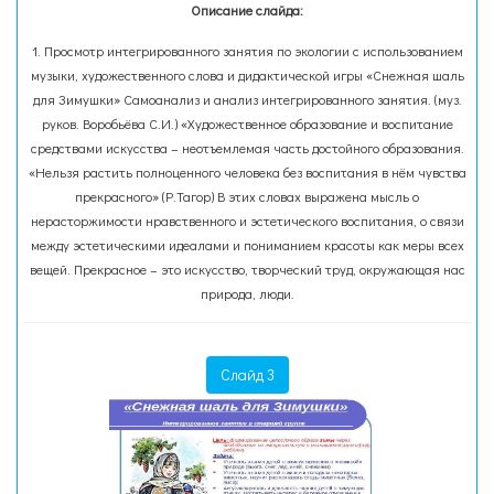
Описание слайда:
1. Просмотр интегрированного занятия по экологии с использованием
музыки, художественного слова и дидактической игры «Снежная шаль
для Зимушки» Самоанализ и анализ интегрированного занятия. (муз.
руков. Воробьёва С.И.) «Художественное образование и воспитание
средствами искусства – неотъемлемая часть достойного образования.
«Нельзя растить полноценного человека без воспитания в нём чувства
прекрасного» (Р.Тагор) В этих словах выражена мысль о
нерасторжимости нравственного и эстетического воспитания, о связи
между эстетическими идеалами и пониманием красоты как меры всех
вещей. Прекрасное – это искусство, творческий труд, окружающая нас
природа, люди.
Слайд 3