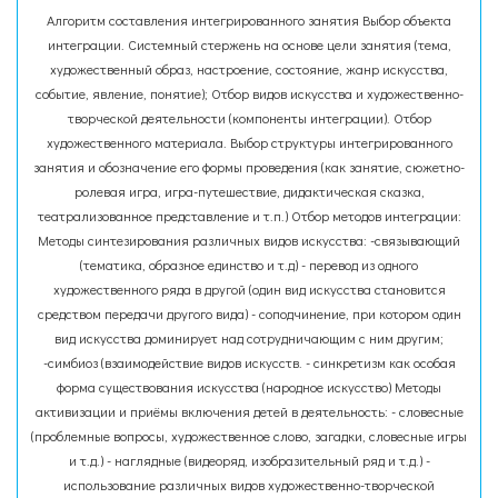
Алгоритм составления интегрированного занятия Выбор объекта
интеграции. Системный стержень на основе цели занятия (тема,
художественный образ, настроение, состояние, жанр искусства,
событие, явление, понятие); Отбор видов искусства и художественно-
творческой деятельности (компоненты интеграции). Отбор
художественного материала. Выбор структуры интегрированного
занятия и обозначение его формы проведения (как занятие, сюжетно-
ролевая игра, игра-путешествие, дидактическая сказка,
театрализованное представление и т.п.) Отбор методов интеграции:
Методы синтезирования различных видов искусства: -связывающий
(тематика, образное единство и т.д) - перевод из одного
художественного ряда в другой (один вид искусства становится
средством передачи другого вида) - соподчинение, при котором один
вид искусства доминирует над сотрудничающим с ним другим;
-симбиоз (взаимодействие видов искусств. - синкретизм как особая
форма существования искусства (народное искусство) Методы
активизации и приёмы включения детей в деятельность: - словесные
(проблемные вопросы, художественное слово, загадки, словесные игры
и т.д.) - наглядные (видеоряд, изобразительный ряд и т.д.) -
использование различных видов художественно-творческой