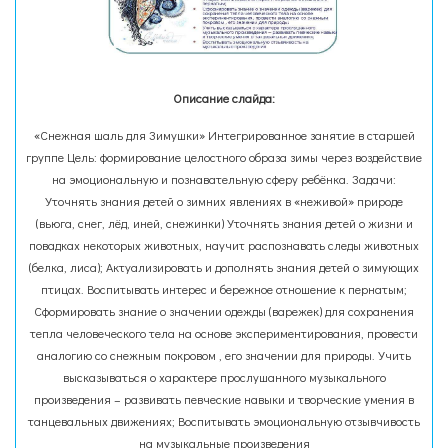
Описание слайда:
«Снежная шаль для Зимушки» Интегрированное занятие в старшей
группе Цель: формирование целостного образа зимы через воздействие
на эмоциональную и познавательную сферу ребёнка. Задачи:
Уточнять знания детей о зимних явлениях в «неживой» природе
(вьюга, снег, лёд, иней, снежинки) Уточнять знания детей о жизни и
повадках некоторых животных, научит распознавать следы животных
(белка, лиса); Актуализировать и дополнять знания детей о зимующих
птицах. Воспитывать интерес и бережное отношение к пернатым;
Сформировать знание о значении одежды (варежек) для сохранения
тепла человеческого тела на основе экспериментирования, провести
аналогию со снежным покровом , его значении для природы. Учить
высказываться о характере прослушанного музыкального
произведения – развивать певческие навыки и творческие умения в
танцевальных движениях; Воспитывать эмоциональную отзывчивость
на музыкальные произведения