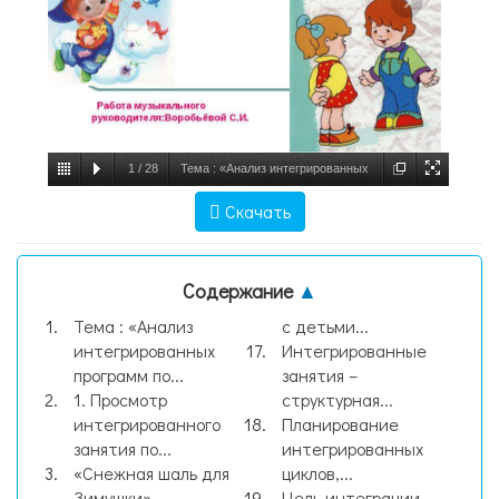
1
/
28
Тема : «Анализ интегрированных
программ по искусству. Интегрированное
Скачать
занятие» Цель: активизировать знания
программ по искусст, слайд №1
Содержание
▲
Тема : «Анализ
с детьми...
интегрированных
Интегрированные
программ по...
занятия –
1. Просмотр
структурная...
интегрированного
Планирование
занятия по...
интегрированных
«Снежная шаль для
циклов,...
Зимушки»
Цель интеграции –