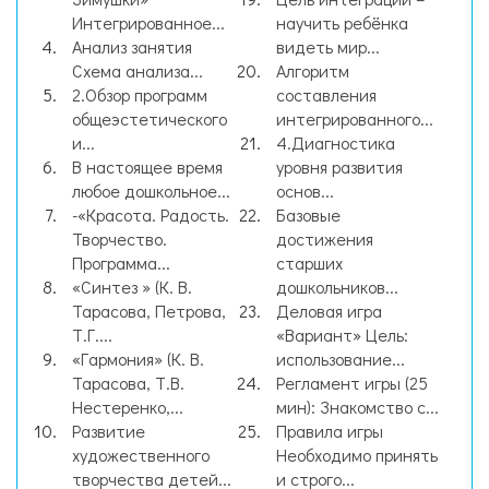
Интегрированное...
научить ребёнка
Анализ занятия
видеть мир...
Схема анализа...
Алгоритм
2.Обзор программ
составления
общеэстетического
интегрированного...
и...
4.Диагностика
В настоящее время
уровня развития
любое дошкольное...
основ...
-«Красота. Радость.
Базовые
Творчество.
достижения
Программа...
старших
«Синтез » (К. В.
дошкольников...
Тарасова, Петрова,
Деловая игра
Т.Г....
«Вариант» Цель:
«Гармония» (К. В.
использование...
Тарасова, Т.В.
Регламент игры (25
Нестеренко,...
мин): Знакомство с...
Развитие
Правила игры
художественного
Необходимо принять
творчества детей...
и строго...