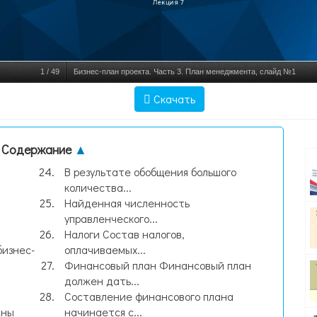
1
/
49
Бизнес-план проекта. Часть 3. План менеджмента, слайд №1
Скачать
Содержание
▲
В результате обобщения большого
количества...
Найденная численность
управленческого...
Налоги Состав налогов,
бизнес-
оплачиваемых...
Финансовый план Финансовый план
должен дать...
Составление финансового плана
жны
начинается с...