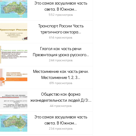
Это самая засушливая часть
света. В Южном...
552 просмотров
Транспорт России Часть
третичного сектора...
614 просмотров
Глагол как часть речи
Презентация урока русского...
244 просмотров
Местоимение как часть речи.
Местоимение 1, 2, 3...
679 просмотров
Общество как форма
жизнедеятельности людей Д/З:...
44 просмотров
Это самая засушливая часть
света. В Южном...
234 просмотров