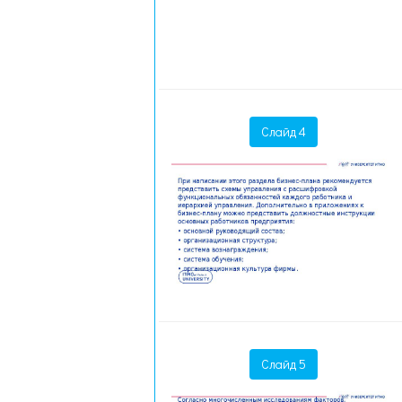
Слайд 4
Слайд 5