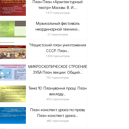
План План «Архитектурный
театр» Москвы: В. И....
1 977 просмотров
Музыкальный фестиваль
неординарной техники...
21 просмотров
"Нацистский план уничтожения
СССР. План...
1 636 просмотров
МИКРОСКОПИЧЕСКОЕ СТРОЕНИЕ
ЗУБА План лекции: Общий...
752 просмотров
Тема 10: Планування праці. План
викладу...
452 просмотров
План-конспект урока по праву
План-конспект урока...
482 просмотров