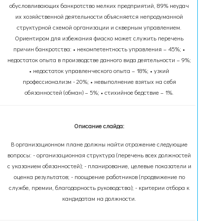
обусловливающих банкротство мелких предприятий, 89% неудач
их хозяйственной деятельности объясняется непродуманной
структурной схемой организации и скверным управлением.
Ориентиром для избежания фиаско может служить перечень
причин банкротства: • некомпетентность управления – 45%; •
недостаток опыта в производстве данного вида деятельности – 9%;
• недостаток управленческого опыта – 18%; • узкий
профессионализм - 20%; • невыполнение взятых на себя
обязанностей (обман) – 5%; • стихийное бедствие – 1%.
Описание слайда:
В организационном плане должны найти отражение следующие
вопросы: - организационная структура (перечень всех должностей
с указанием обязанностей); - планирование, целевые показатели и
оценка результатов; - поощрение работников (продвижение по
службе, премии, благодарность руководства); - критерии отбора к
кандидатам на должности.