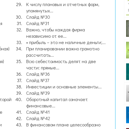
К числу плановых и отчетных форм,
упомянутых...
Слайд №30
я
Слайд №31
Важно, чтобы каждая фирма
независимо от ее...
• прибыль – это не наличные деньги;...
бная)
При планировании важно грамотно
рассчитать...
я)
Всю себестоимость делят на две
части: прямые...
Слайд №36
Слайд №37
Инвестиции и основные элементы...
Слайд №39
оторой
Оборотный капитал означает
финансовые...
е
Слайд №41
Слайд №42
и
В финансовом плане целесообразно