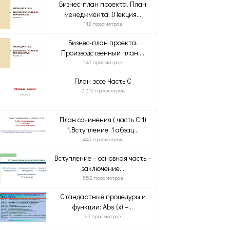
Бизнес-план проекта. План
менеджмента. (Лекция...
112 просмотров
Бизнес-план проекта.
Производственный план....
147 просмотров
План эссе Часть С
2 212 просмотров
План сочинения ( часть С.1)
1.Вступление. 1 абзац...
449 просмотров
Вступление – основная часть –
заключение...
552 просмотров
Стандартные процедуры и
функции: Abs (x) –...
27 просмотров