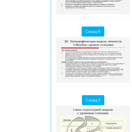
Слайд 8
Слайд 9