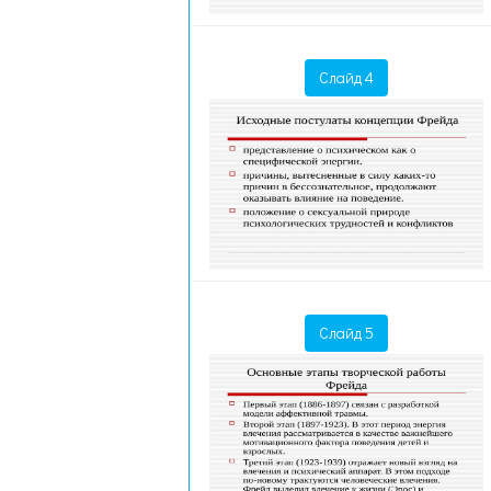
Слайд 4
Слайд 5