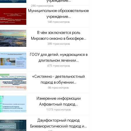
учреждение...
280 просмотров
Муниципальное образовательное
учреждение...
146 просмотров
В чём заключается роль
Мирового океана в биосфере...
389 просмотров
ГООУ для детей, нуждающихся в
длительном лечении...
475 просмотров
«Системно - деятельностный
подход в обучении...
86 просмотров
Измерение информации
Алфавитный подход...
1 073 просмотров
Двухфакторный подход
Бихевиористический подход и...