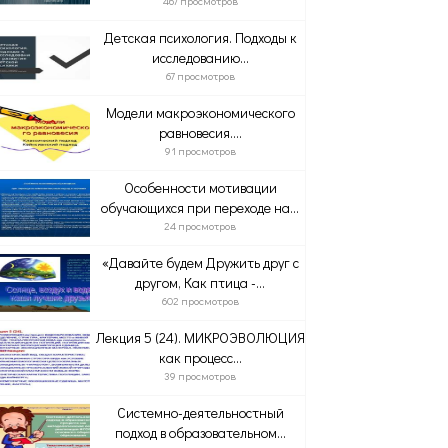
467 просмотров
Детская психология. Подходы к
исследованию...
67 просмотров
Модели макроэкономического
равновесия....
91 просмотров
Особенности мотивации
обучающихся при переходе на...
24 просмотров
«Давайте будем Дружить друг с
другом, Как птица -...
602 просмотров
Лекция 5 (24). МИКРОЭВОЛЮЦИЯ
как процесс...
39 просмотров
Системно-деятельностный
подход в образовательном...