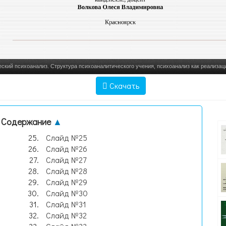
ский психоанализ. Структура психоаналитического учения, психоанализ как реализа
подхода к личнос, слайд №1
Скачать
Содержание
▲
Слайд №25
Слайд №26
Слайд №27
Слайд №28
Слайд №29
Слайд №30
Слайд №31
Слайд №32