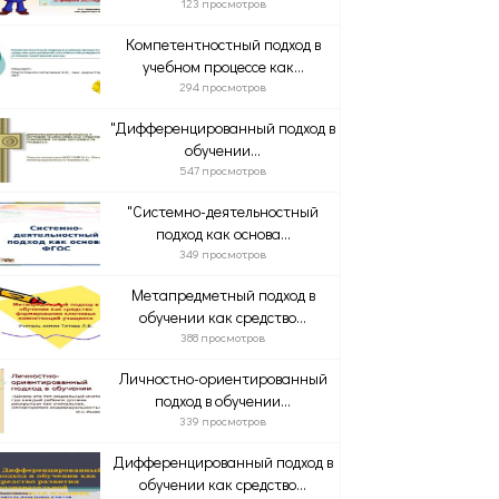
123 просмотров
Компетентностный подход в
учебном процессе как...
294 просмотров
"Дифференцированный подход в
обучении...
547 просмотров
"Системно-деятельностный
подход как основа...
349 просмотров
Метапредметный подход в
обучении как средство...
388 просмотров
Личностно-ориентированный
подход в обучении...
339 просмотров
Дифференцированный подход в
обучении как средство...