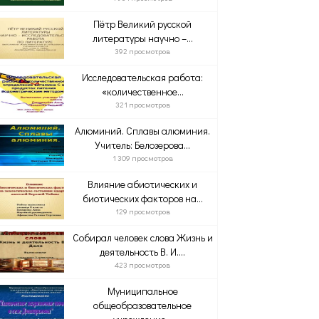
Пётр Великий русской
литературы научно –...
392 просмотров
Исследовательская работа:
«количественное...
321 просмотров
Алюминий. Сплавы алюминия.
Учитель: Белозерова...
1 309 просмотров
Влияние абиотических и
биотических факторов на...
129 просмотров
Собирал человек слова Жизнь и
деятельность В. И....
423 просмотров
Муниципальное
общеобразовательное