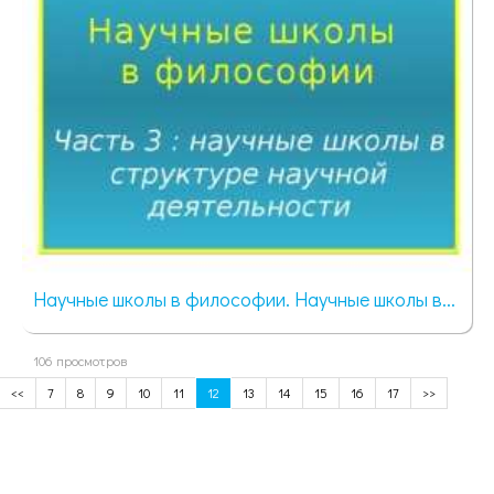
Научные школы в философии. Научные школы в...
106 просмотров
<<
7
8
9
10
11
12
13
14
15
16
17
>>