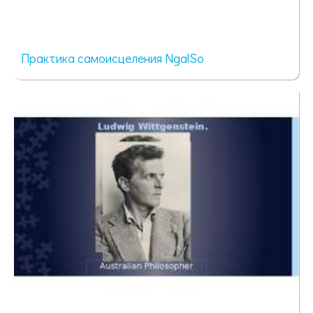
Практика самоисцеления NgalSo
61 просмотр