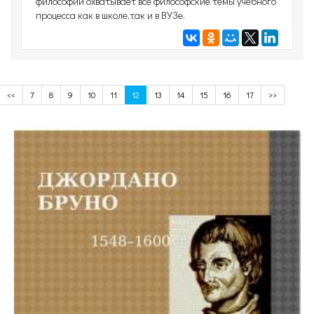
философии охватывает все философские темы учебного
процесса как в школе,так и в ВУЗе.
<<
7
8
9
10
11
12
13
14
15
16
17
>>